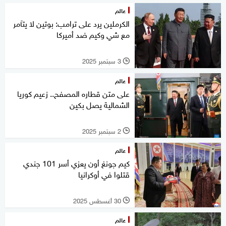
عالم
الكرملين يرد على ترامب: بوتين لا يتآمر
مع شي وكيم ضد أميركا
3 سبتمبر 2025
l
عالم
على متن قطاره المصفح.. زعيم كوريا
الشمالية يصل بكين
2 سبتمبر 2025
l
عالم
كيم جونغ أون يعزي أسر 101 جندي
قتلوا في أوكرانيا
30 أغسطس 2025
l
عالم