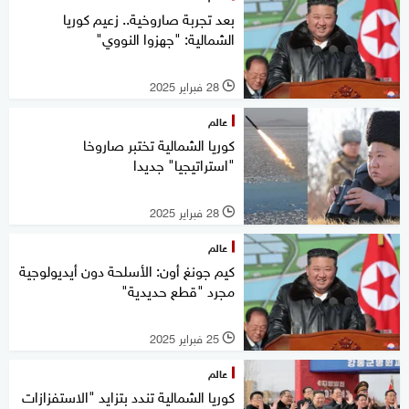
بعد تجربة صاروخية.. زعيم كوريا
الشمالية: "جهزوا النووي"
28 فبراير 2025
l
عالم
كوريا الشمالية تختبر صاروخا
"استراتيجيا" جديدا
28 فبراير 2025
l
عالم
كيم جونغ أون: الأسلحة دون أيديولوجية
مجرد "قطع حديدية"‭
25 فبراير 2025
l
عالم
كوريا الشمالية تندد بتزايد "الاستفزازات