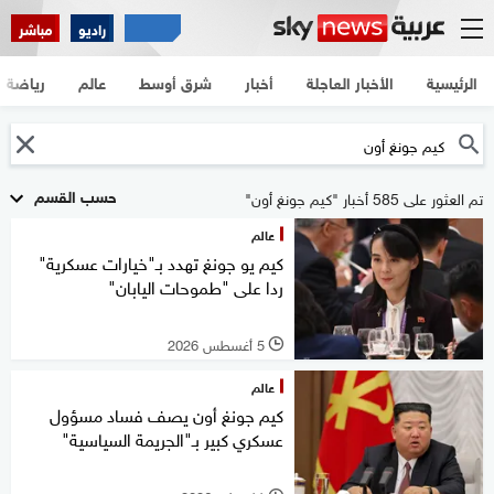
راديو
مباشر
الرئيسية
الأخبار العاجلة
أخبار
شرق أوسط
عالم
رياضة
حسب القسم
تم العثور على 585 أخبار "كيم جونغ أون"
عالم
كيم يو جونغ تهدد بـ"خيارات عسكرية"
ردا على "طموحات اليابان"
5 أغسطس 2026
l
عالم
كيم جونغ أون يصف فساد مسؤول
عسكري كبير بـ"الجريمة السياسية"