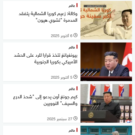
عالم
وكالة: زعيم كوريا الشمالية يتفقد
المدمرة "تشوي هيون"
6 أكتوبر 2025
l
عالم
بيونغيانغ تتخذ قرارا للرد على الحشد
الأميركي بكوريا الجنوبية
5 أكتوبر 2025
l
عالم
كيم جونغ أون يدعو إلى "شحذ الدرع
والسيف" النوويين
27 سبتمبر 2025
l
عالم