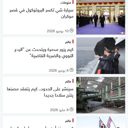
منوعات
سيارة شي تكسر البروتوكول في قصر
موكران
10 يونيو 2026
l
عالم
كيم يزور مدمرة ويتحدث عن "الردع
النووي والضربة القاضية"
6 يونيو 2026
l
عالم
سينشر على الحدود.. كيم يتفقد مصنعا
ينتج سلاحا جديدا
8 مايو 2026
l
عالم
كيم جونغ أون يشيد بدور شباب كوريا