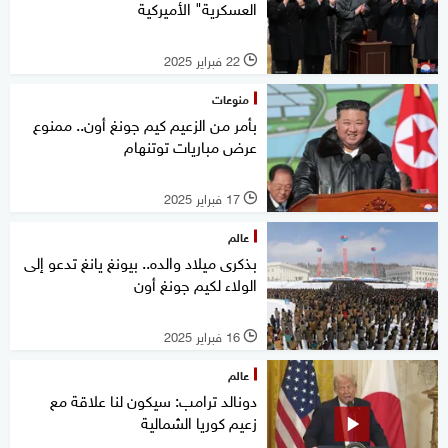
العسكرية" الأميركية
22 فبراير 2025
l
منوعات
بأمر من الزعيم كيم جونغ أون.. ممنوع
عرض مباريات توتنهام
17 فبراير 2025
l
عالم
بذكرى ميلاد والده.. بيونغ يانغ تدعو إلى
الولاء لكيم جونغ أون
16 فبراير 2025
l
عالم
دونالد ترامب: سيكون لنا علاقة مع
زعيم كوريا الشمالية