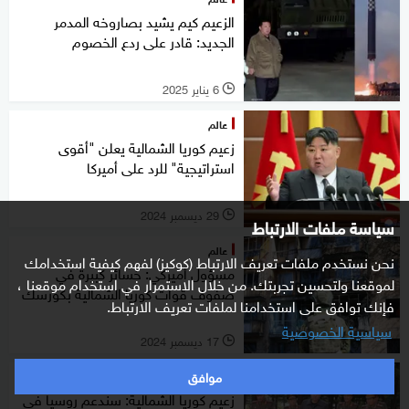
الزعيم كيم يشيد بصاروخه المدمر
الجديد: قادر على ردع الخصوم
6 يناير 2025
l
عالم
زعيم كوريا الشمالية يعلن "أقوى
استراتيجية" للرد على أميركا
29 ديسمبر 2024
l
سياسة ملفات الارتباط
عالم
نحن نستخدم ملفات تعريف الارتباط (كوكيز) لفهم كيفية استخدامك
مسؤول أميركي: خسائر كبيرة في
لموقعنا ولتحسين تجربتك. من خلال الاستمرار في استخدام موقعنا ،
صفوف قوات كوريا الشمالية بكورسك
فإنك توافق على استخدامنا لملفات تعريف الارتباط.
سياسية الخصوصية
17 ديسمبر 2024
l
موافق
عالم
زعيم كوريا الشمالية: سندعم روسيا في