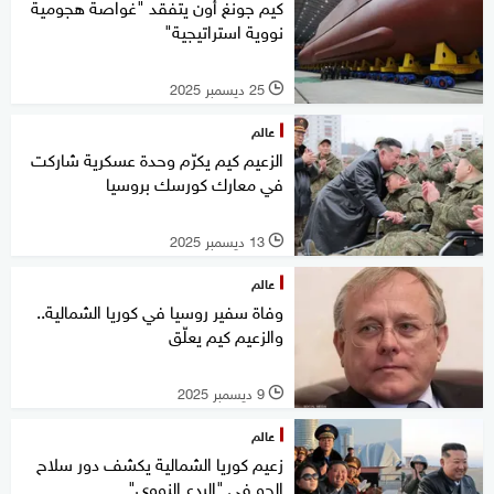
كيم جونغ أون يتفقد "غواصة هجومية
نووية استراتيجية"
25 ديسمبر 2025
l
عالم
الزعيم كيم يكرّم وحدة عسكرية شاركت
في معارك كورسك بروسيا
13 ديسمبر 2025
l
عالم
وفاة سفير روسيا في كوريا الشمالية..
والزعيم كيم يعلّق
9 ديسمبر 2025
l
عالم
زعيم كوريا الشمالية يكشف دور سلاح
الجو في "الردع النووي"