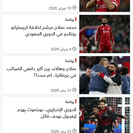
10 فبراير 2026
l
رياضة
محمد صلاح مرشح لخلافة كريستيانو
رونالدو في الدوري السعودي
8 فبراير 2026
l
رياضة
صلاح وهالاند بين أكبر دافعي الضرائب
في بريطانيا.. كم سددا؟
31 يناير 2026
l
رياضة
الدوري الإنجليزي.. بورنموث يهزم
ليفربول بهدف قاتل
24 يناير 2026
l