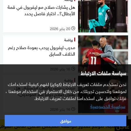
هل يشارك صلاح مع ليفربول في قمة
الأبطال؟.. اختبار فاصل يحدد
20 يناير 2026
l
رياضة
مدرب ليفربول يرحب بعودة صلاح رغم
الخلاف السابق
16 يناير 2026
l
سياسة ملفات الارتباط
رياضة
نحن نستخدم ملفات تعريف الارتباط (كوكيز) لفهم كيفية استخدامك
منتخب مصر يكشف الحقيقة.. هل
لموقعنا ولتحسين تجربتك. من خلال الاستمرار في استخدام موقعنا ،
يعتزل صلاح دوليا بعد المونديال؟
فإنك توافق على استخدامنا لملفات تعريف الارتباط.
سياسية الخصوصية
16 يناير 2026
l
موافق
رياضة
عاجل
ر موافقة المجلس الأعلى للأمن القومي الإيراني على الاتفاق 
بين تصريح بيب ومطالب ليفربول.. ما