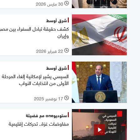
30 مارس 2026
l
شرق أوسط
كشف حقيقة تبادل السفراء بين مصر
وإيران
22 فبراير 2026
l
شرق أوسط
السيسي يشير لإمكانية إلغاء المرحلة
الأولى من انتخابات النواب
17 نوفمبر 2025
l
ستوديوone مع فضيلة
مفاوضات غزة.. تحركات إقليمية