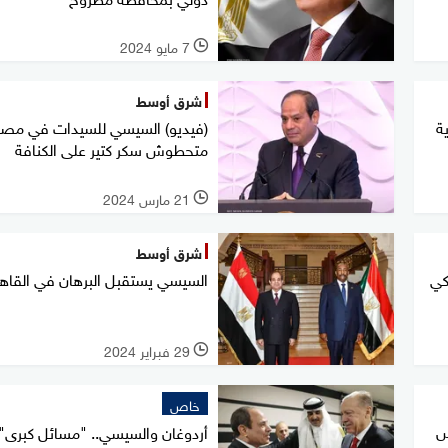
7 مايو 2024
l
شرق أوسط
ة
(فيديو) السيسي للسيدات في مصر
متحطوش سكر كتير على الكنافة
21 مارس 2024
l
شرق أوسط
كي
السيسي يستقبل البرهان في القاهر
29 فبراير 2024
l
خاص
س
أردوغان والسيسي.. "مسائل كبرى"