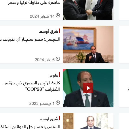
حاضرة على طاولة تركيا ومصر
14 فبراير 2024
l
شرق أوسط
السيسي: مصر ستجتاز أي ظروف ص
6 يناير 2024
l
علوم
كلمة الرئيس المصري في مؤتمر
الأطراف "COP28"
1 ديسمبر 2023
l
شرق أوسط
السيسي: مسار حل الدولتين استنفد