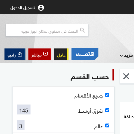
تسجيل الدخول
مزيد
عاجل
مباشر
راديو
حسب القسم
جميع الأقسام
145
شرق أوسط
 طاقة
3
عالم