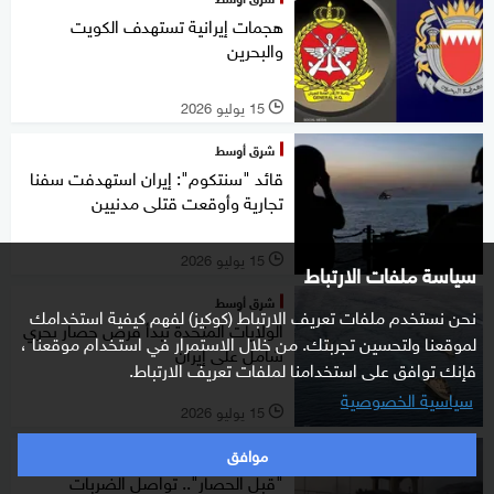
هجمات إيرانية تستهدف الكويت
والبحرين
15 يوليو 2026
l
شرق أوسط
قائد "سنتكوم": إيران استهدفت سفنا
تجارية وأوقعت قتلى مدنيين
15 يوليو 2026
l
سياسة ملفات الارتباط
شرق أوسط
نحن نستخدم ملفات تعريف الارتباط (كوكيز) لفهم كيفية استخدامك
الولايات المتحدة تبدأ فرض حصار بحري
لموقعنا ولتحسين تجربتك. من خلال الاستمرار في استخدام موقعنا ،
شامل على إيران
فإنك توافق على استخدامنا لملفات تعريف الارتباط.
سياسية الخصوصية
15 يوليو 2026
l
موافق
شرق أوسط
"قبل الحصار".. تواصل الضربات