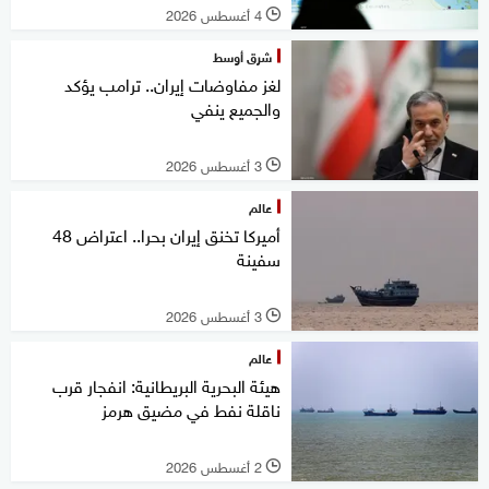
4 أغسطس 2026
l
شرق أوسط
لغز مفاوضات إيران.. ترامب يؤكد
والجميع ينفي
3 أغسطس 2026
l
عالم
أميركا تخنق إيران بحرا.. اعتراض 48
سفينة
3 أغسطس 2026
l
عالم
هيئة البحرية البريطانية: انفجار قرب
ناقلة نفط في مضيق هرمز
2 أغسطس 2026
l