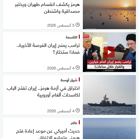
هرمز يكشف انقسام طهران ويختبر
مصداقية واشنطن
5 أغسطس 2026
l
التاسعة
ترامب يمنح إيران الفرصة الأخيرة..
فماذا ستختار؟
4 أغسطس 2026
l
شرق أوسط
اختراق في أزمة هرمز.. إيران تفتح الباب
لكاسحات ألغام أوروبية
4 أغسطس 2026
l
عالم
حديث أميركي عن موعد إعادة فتح
هرمز.. وتوقيع الاتفاق