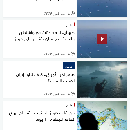
4 أغسطس 2026
l
عالم
طهران: لا محادثات مع واشنطن
والبحث مع عُمان يقتصر على هرمز
4 أغسطس 2026
l
خاص
هرمز آخر الأوراق.. كيف تناور إيران
لكسب الوقت؟
4 أغسطس 2026
l
عالم
من قلب هرمز الملتهب.. قبطان يروي
كفاحه للبقاء 115 يوما