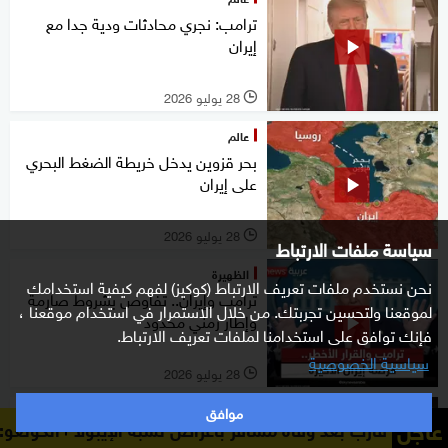
ترامب: نجري محادثات ودية جدا مع
إيران
28 يوليو 2026
l
عالم
بحر قزوين يدخل خريطة الضغط البحري
على إيران
28 يوليو 2026
l
سياسة ملفات الارتباط
الظهيرة
نحن نستخدم ملفات تعريف الارتباط (كوكيز) لفهم كيفية استخدامك
ترامب وإيران.. تفاوض بشروط صارمة
لموقعنا ولتحسين تجربتك. من خلال الاستمرار في استخدام موقعنا ،
وإطار زمني محدود
فإنك توافق على استخدامنا لملفات تعريف الارتباط.
سياسية الخصوصية
28 يوليو 2026
l
موافق
ستوديوone مع فضيلة
عاجل
الكونغو: مراقبة نحو 200 راكب على متن قارب بعد وفاة مسافر بأعراض تشبه الإيبولا
نتنياهو إلى واشنطن.. وترامب يمنح