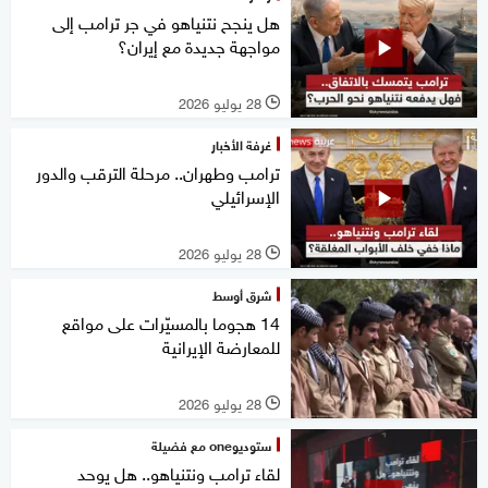
هل ينجح نتنياهو في جر ترامب إلى
مواجهة جديدة مع إيران؟
28 يوليو 2026
l
غرفة الأخبار
ترامب وطهران.. مرحلة الترقب والدور
الإسرائيلي
28 يوليو 2026
l
شرق أوسط
14 هجوما بالمسيّرات على مواقع
للمعارضة الإيرانية
28 يوليو 2026
l
ستوديوone مع فضيلة
لقاء ترامب ونتنياهو.. هل يوحد