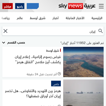
راديو
مباشر
الرئيسية
الأخبار العاجلة
أخبار
شرق أوسط
عالم
رياضة
حسب القسم
تم العثور على 11952 أخبار "إيران"
شرق أوسط
فرض رسوم إلزامية.. إعلام إيران
يكشف أبرز ملامح "اتفاق هرمز"
آخر تحديث قبل 24 دقيقة
l
خاص
هرمز بين التهديد والتفاوض.. هل تخسر
إيران آخر أوراق ضغطها؟