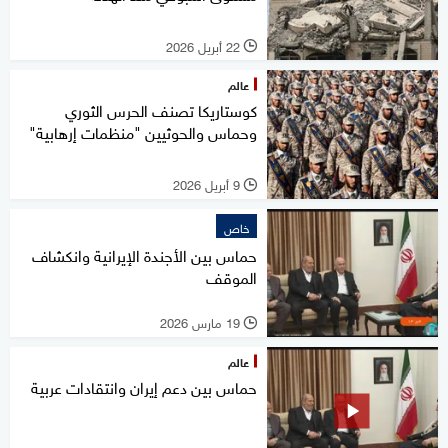
22 أبريل 2026
l
عالم
كوستاريكا تصنف الحرس الثوري
وحماس والحوثيين "منظمات إرهابية"
9 أبريل 2026
l
خاص
حماس بين الأجندة الإيرانية وانكشاف
الموقف
19 مارس 2026
l
عالم
حماس بين دعم إيران وانتقادات عربية