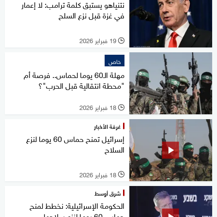
نتنياهو يستبق كلمة ترامب: لا إعمار
في غزة قبل نزع السلح
19 فبراير 2026
l
خاص
مهلة الـ60 يوما لحماس.. فرصة أم
"محطة انتقالية قبل الحرب"؟
18 فبراير 2026
l
غرفة الأخبار
إسرائيل تمنح حماس 60 يوما لنزع
السلاح
18 فبراير 2026
l
شرق أوسط
الحكومة الإسرائيلية: نخطط لمنح
حماس 60 يوما لنزع سلاحها