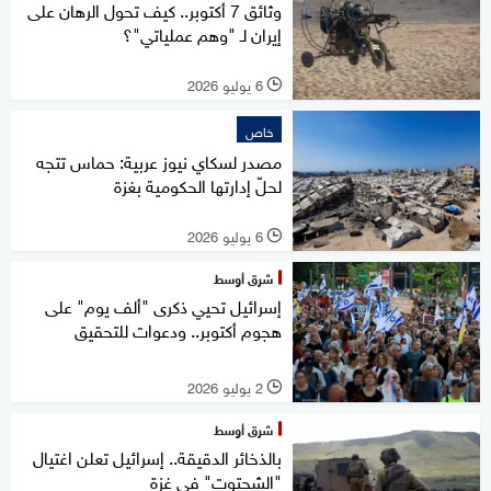
وثائق 7 أكتوبر.. كيف تحول الرهان على
إيران لـ "وهم عملياتي"؟
6 يوليو 2026
l
خاص
مصدر لسكاي نيوز عربية: حماس تتجه
لحلّ إدارتها الحكومية بغزة
6 يوليو 2026
l
شرق أوسط
إسرائيل تحيي ذكرى "ألف يوم" على
هجوم أكتوبر.. ودعوات للتحقيق
2 يوليو 2026
l
شرق أوسط
بالذخائر الدقيقة.. إسرائيل تعلن اغتيال
"الشحتوت" في غزة