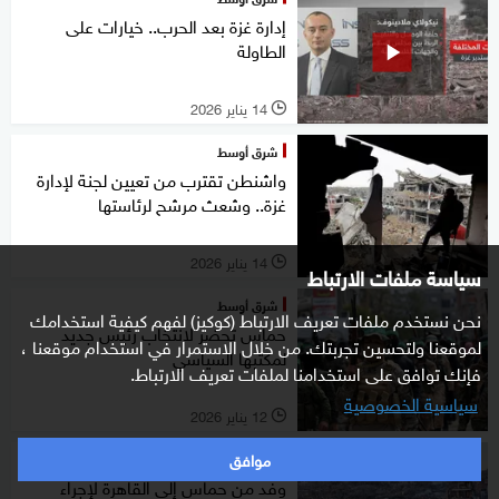
إدارة غزة بعد الحرب.. خيارات على
الطاولة
14 يناير 2026
l
شرق أوسط
واشنطن تقترب من تعيين لجنة لإدارة
غزة.. وشعث مرشح لرئاستها
14 يناير 2026
l
سياسة ملفات الارتباط
شرق أوسط
نحن نستخدم ملفات تعريف الارتباط (كوكيز) لفهم كيفية استخدامك
حماس تحضر لانتخاب رئيس جديد
لموقعنا ولتحسين تجربتك. من خلال الاستمرار في استخدام موقعنا ،
لمكتبها السياسي
فإنك توافق على استخدامنا لملفات تعريف الارتباط.
سياسية الخصوصية
12 يناير 2026
l
موافق
شرق أوسط
وفد من حماس إلى القاهرة لإجراء