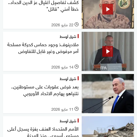
كشف تفاصيل اغتيال عز الدين الحداد..
خطأ أمني "قاتل"
22 مايو 2026
l
شرق أوسط
ملادينوف: وجود حماس كحركة مسلحة
أمر مرفوض وغير قابل للتفاوض
14 مايو 2026
l
شرق أوسط
بعد فرض عقوبات على مستوطنين..
نتنياهو يهاجم الاتحاد الأوروبي
11 مايو 2026
l
شرق أوسط
الأمم المتحدة: العنف بغزة يسجل أعلى
مستوى أسبوعي منذ الهدنة