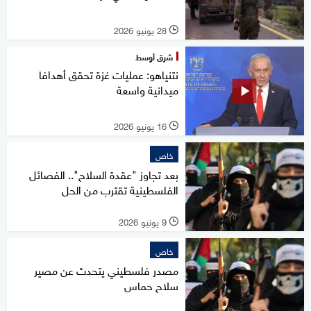
28 يونيو 2026
l
شرق أوسط
نتنياهو: عمليات غزة تحقق أهدافا
ميدانية واسعة
16 يونيو 2026
l
خاص
بعد تجاوز "عقدة السلاح".. الفصائل
الفلسطينية تقترب من الحل
9 يونيو 2026
l
خاص
مصدر فلسطيني يتحدث عن مصير
سلاح حماس