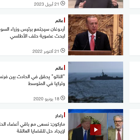
21 أبريل 2023
l
عالم
أردوغان سيجتمع برئيس وزراء السوي
لبحث عضوية حلف الأطلسي
21 أكتوبر 2022
l
عالم
"الناتو" يحقق في الحادث بين فرنس
وتركيا في المتوسط
18 يونيو 2020
l
رادار
ماركون: نسعى مع باقي أعضاء الح
لإيجاد حل للقضايا العالقة