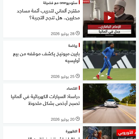
ستوديوone مع فضيلة
مقترح ألماني لتدريب أئمة مساجد
محليين.. هل تنجح التجربة؟
28 يوليو 2026
l
رياضة
بايرن ميونيخ يكشف موقفه من بيع
أوليسيه
25 يوليو 2026
l
اقتصاد
دراسة: السيارات الكهربائية في ألمانيا
تصبح أرخص بشكل ملحوظ
20 يوليو 2026
l
الظهيرة
إيطاليا نباشر تنفيذ قانون اللجوء