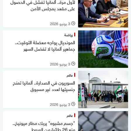
لأول مرة.. ألمانيا تفشل في الحصول
على مقعد بمجلس الأمن
3 يونيو 2026
l
رياضة
المونديال يواجه معضلة التوقيت..
جماهير ألمانيا لا تفضل السهر
3 يونيو 2026
l
عالم
السوريون في الصدارة.. ألمانيا تمنح
جنسيتها لعدد غير مسبوق
3 يونيو 2026
l
عالم
"جسم مشبوه" يربك مطار ميونيخ..
منع 26 طائرة من الهبوط