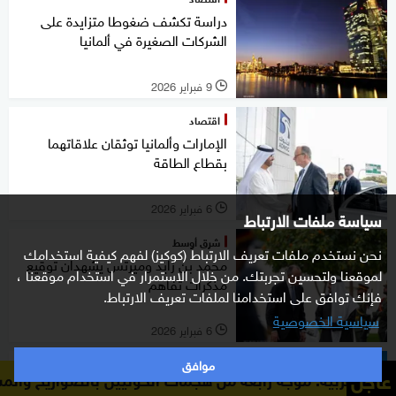
دراسة تكشف ضغوطا متزايدة على
الشركات الصغيرة في ألمانيا
9 فبراير 2026
l
اقتصاد
الإمارات وألمانيا توثقان علاقاتهما
بقطاع الطاقة
6 فبراير 2026
l
سياسة ملفات الارتباط
شرق أوسط
نحن نستخدم ملفات تعريف الارتباط (كوكيز) لفهم كيفية استخدامك
محمد بن زايد وميرتس يشهدان توقيع
لموقعنا ولتحسين تجربتك. من خلال الاستمرار في استخدام موقعنا ،
مذكرات تفاهم
فإنك توافق على استخدامنا لملفات تعريف الارتباط.
سياسية الخصوصية
6 فبراير 2026
l
موافق
اقتصاد
عاجل
جة رابعة من هجمات الحوثيين بالصواريخ والمسيرات تستهدف م
تباطؤ ارتفاع أسعار العقارات في ألمانيا