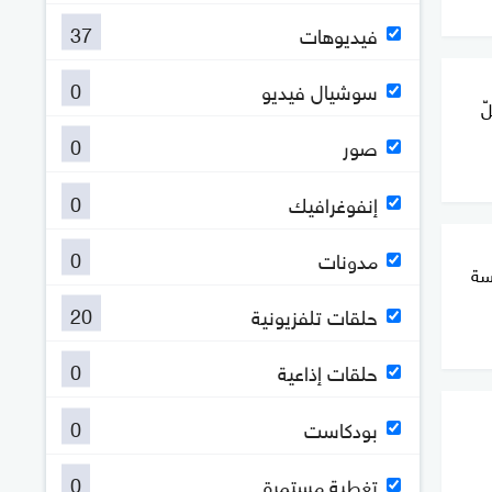
37
فيديوهات
0
سوشيال فيديو
ّ
0
صور
0
إنفوغرافيك
0
مدونات
سة
20
حلقات تلفزيونية
0
حلقات إذاعية
0
بودكاست
0
تغطية مستمرة