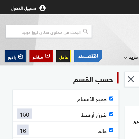
تسجيل الدخول
مزيد
عاجل
مباشر
راديو
حسب القسم
جميع الأقسام
150
شرق أوسط
ير
16
عالم