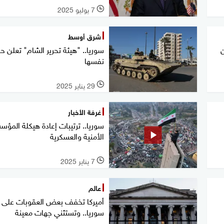
7 يوليو 2025
l
شرق أوسط
سوريا.. "هيئة تحرير الشام" تعلن حل
نفسها
29 يناير 2025
l
غرفة الأخبار
سوريا.. ترتيبات إعادة هيكلة المؤس
الأمنية والعسكرية
7 يناير 2025
l
عالم
أميركا تخفف بعض العقوبات على
سوريا.. وتستثني جهات معينة