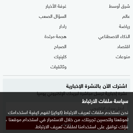
شرق أوسط
غرفة الأخبار
عالم
السؤال الصعب
رياضة
رادار
الذكاء الاصطناعي
هجمة مرتدة
اقتصاد
الصباح
منوعات
كلينيك
وثائقيات
اشترك الآن بالنشرة الإخبارية
نشرة إخبارية ترسل مباشرة لبريدك الإلكتروني يوميا
سياسة ملفات الارتباط
نحن نستخدم ملفات تعريف الارتباط (كوكيز) لفهم كيفية استخدامك
لموقعنا ولتحسين تجربتك. من خلال الاستمرار في استخدام موقعنا ،
إشترك
فإنك توافق على استخدامنا لملفات تعريف الارتباط.