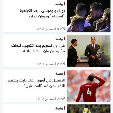
رياضة
رونالدو وميسي.. بعد الكراهية
"انسجام" وذوبان الجليد
30 أغسطس 2019
l
رياضة
في أول تصريح بعد التتويج.. كلمات
مؤثرة من فان دايك لزملائه
29 أغسطس 2019
l
رياضة
الأفضل في أوروبا.. فان دايك يقتنص
اللقب من فم "العملاقين"
29 أغسطس 2019
l
رياضة