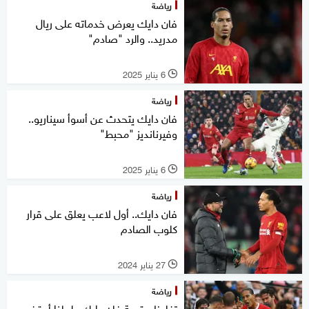
رياضة
فان دايك يعرض خدماته على ريال
مدريد.. والرد "صادم"
6 يناير 2025
l
رياضة
فان دايك يتحدث عن أسوأ سيناريو..
وفيرنانديز "محبط"
6 يناير 2025
l
رياضة
فان دايك.. أول لاعب يعلق على قرار
كلوب الصادم
27 يناير 2024
l
رياضة
تغليظ عقوبة فان دايك.. لماذا أوقف