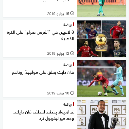
15 يوليو 2019
l
رياضة
8 لاعبين في "أشرس صراع" على الكرة
الذهبية
12 يونيو 2019
l
رياضة
فان دايك يعلق على مواجهة رونالدو
10 يونيو 2019
l
رياضة
غوارديولا يخطط لخطف فان دايك..
وجماهير ليفربول ترد