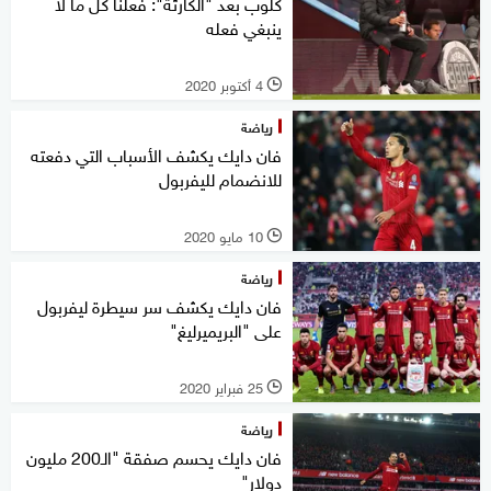
كلوب بعد "الكارثة": فعلنا كل ما لا
ينبغي فعله
4 أكتوبر 2020
l
رياضة
فان دايك يكشف الأسباب التي دفعته
للانضمام لليفربول
10 مايو 2020
l
رياضة
فان دايك يكشف سر سيطرة ليفربول
على "البريميرليغ"
25 فبراير 2020
l
رياضة
فان دايك يحسم صفقة "الـ200 مليون
دولار"