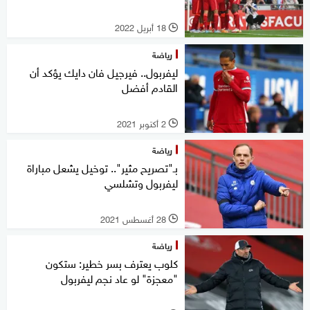
18 أبريل 2022
l
رياضة
ليفربول.. فيرجيل فان دايك يؤكد أن
القادم أفضل
2 أكتوبر 2021
l
رياضة
بـ"تصريح مثير".. توخيل يشعل مباراة
ليفربول وتشلسي
28 أغسطس 2021
l
رياضة
كلوب يعترف بسر خطير: ستكون
"معجزة" لو عاد نجم ليفربول