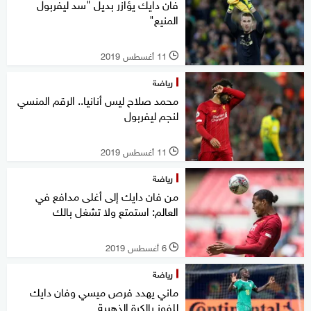
فان دايك يؤازر بديل "سد ليفربول
المنيع"
11 أغسطس 2019
l
رياضة
محمد صلاح ليس أنانيا.. الرقم المنسي
لنجم ليفربول
11 أغسطس 2019
l
رياضة
من فان دايك إلى أغلى مدافع في
العالم: استمتع ولا تشغل بالك
6 أغسطس 2019
l
رياضة
ماني يهدد فرص ميسي وفان دايك
للفوز بالكرة الذهبية