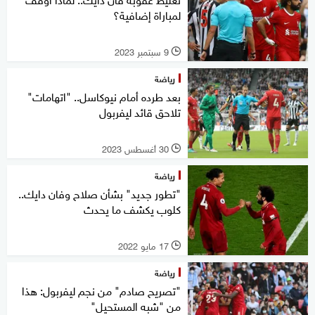
لمباراة إضافية؟
9 سبتمبر 2023
l
رياضة
بعد طرده أمام نيوكاسل.. "اتهامات"
تلاحق قائد ليفربول
30 أغسطس 2023
l
رياضة
"تطور جديد" بشأن صلاح وفان دايك..
كلوب يكشف ما يحدث
17 مايو 2022
l
رياضة
"تصريح صادم" من نجم ليفربول: هذا
من "شبه المستحيل"