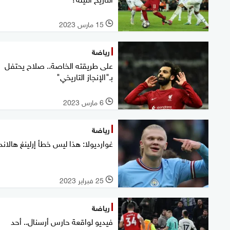
15 مارس 2023
l
رياضة
على طريقته الخاصة.. صلاح يحتفل
بـ"الإنجاز التاريخي"
6 مارس 2023
l
رياضة
غوارديولا: هذا ليس خطأ إرلينغ هالاند
25 فبراير 2023
l
رياضة
فيديو لواقعة حارس أرسنال.. أحد