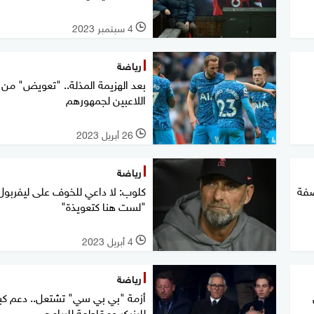
4 سبتمبر 2023
l
رياضة
بعد الهزيمة المذلة.. "تعويض" من
اللاعبين لجمهورهم
26 أبريل 2023
l
رياضة
صفة
كلوب: لا داعي للخوف على ليفربول.
"لست هنا كتعويذة"
4 أبريل 2023
l
رياضة
أزمة "بي بي سي" تشتعل.. دعم كبي
للينيكر ومقاطعة للبرامج