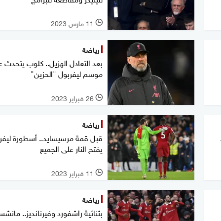
11 مارس 2023
l
رياضة
بعد التعادل الهزيل.. كلوب يتحدث 
موسم ليفربول "الحزين"
26 فبراير 2023
l
رياضة
قبل قمة مرسيسايد.. أسطورة ليفر
يفتح النار على الجميع
11 فبراير 2023
l
رياضة
بثنائية راشفورد وفيرنانديز.. مانشس