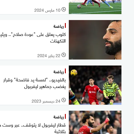
10 مارس 2024
l
رياضة
كلوب يعلق على "عودة صلاح".. ويثير
التكهنات
22 يناير 2024
l
رياضة
بالفيديو.. "لمسة يد فاضحة" وقرار
يغضب جماهير ليفربول
24 ديسمبر 2023
l
رياضة
قطار ليفربول لا يتوقف.. عبر وست ه
بثلاثية