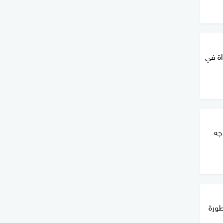
اة في
جه
ورة