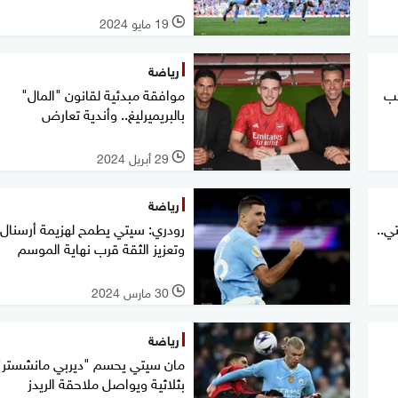
19 مايو 2024
l
رياضة
عب
موافقة مبدئية لقانون "المال"
بالبريميرليغ.. وأندية تعارض
29 أبريل 2024
l
رياضة
ي..
رودري: سيتي يطمح لهزيمة أرسنال
وتعزيز الثقة قرب نهاية الموسم
30 مارس 2024
l
رياضة
مان سيتي يحسم "ديربي مانشستر"
بثلاثية ويواصل ملاحقة الريدز