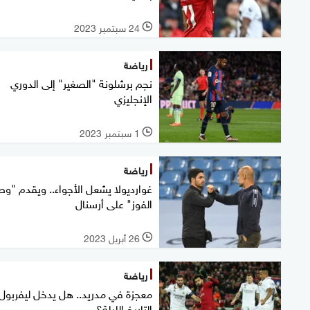
24 سبتمبر 2023
l
رياضة
نجم برشلونة "الصغير" إلى الدوري
الإنجليزي
1 سبتمبر 2023
l
رياضة
غوارديولا يشعل الأجواء.. ويقدم "و
الفوز" على أرسنال
26 أبريل 2023
l
رياضة
معجزة في مدريد.. هل يدخل ليفربول
التاريخ الليلة؟