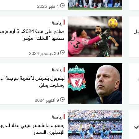
4 مايو 2025
l
رياضة
صل
صلاح على قمة 2024.. 5 
حطمها "الملك" مؤخرا
30 ديسمبر 2024
l
رياضة
ليفربول يتعرض لـ"ضربة موجعة"..
وسلوت يعلق
9 أكتوبر 2024
l
رياضة
في
رسميا.. مانشستر سيتي بطلا للدور
الإنجليزي الممتاز