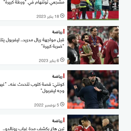
مشجعي توتنهام في "ورطة كبيرة"
18 يناير 2023
l
رياضة
قبل مواجهة ريال مدريد.. ليفربول يت
"ضربة كبيرة"
6 يناير 2023
l
رياضة
كونتي: قصة كلوب تتحدث عنه.. "غير
وجه ليفربول"
5 نوفمبر 2022
l
رياضة
تين هاغ يكشف مدة غياب رونالدو..