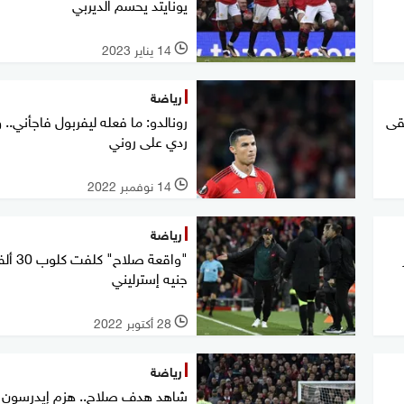
يونايتد يحسم الديربي
14 يناير 2023
l
رياضة
لقى
رونالدو: ما فعله ليفربول فاجأني.. 
ردي على روني
14 نوفمبر 2022
l
رياضة
"واقعة صلاح" كلفت 
جنيه إسترليني
28 أكتوبر 2022
l
رياضة
شاهد هدف صلاح.. هزم إيدرسون