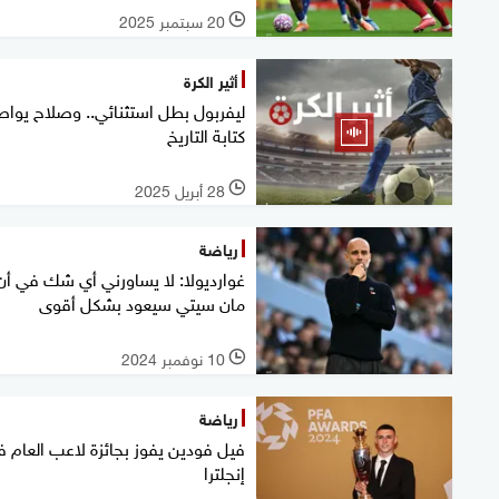
20 سبتمبر 2025
l
أثير الكرة
ليفربول بطل استثنائي.. وصلاح يوا
كتابة التاريخ
28 أبريل 2025
l
رياضة
غوارديولا: لا يساورني أي شك في أن
مان سيتي سيعود بشكل أقوى
10 نوفمبر 2024
l
رياضة
فيل فودين يفوز بجائزة لاعب العام 
إنجلترا