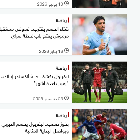
13 يونيو 2026
l
رياضة
شتاء الحسم يقترب.. غموض مستقب
مرموش يفتح باب غلطة سراي
16 يناير 2026
l
رياضة
ليفربول يكشف حالة ألكسندر إيزاك..
"يغيب لعدة أشهر"
23 ديسمبر 2025
l
رياضة
بفوز صعب.. ليفربول يحسم الديربي
ويواصل البداية المثالية