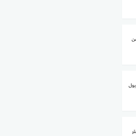
عن
بول
تر