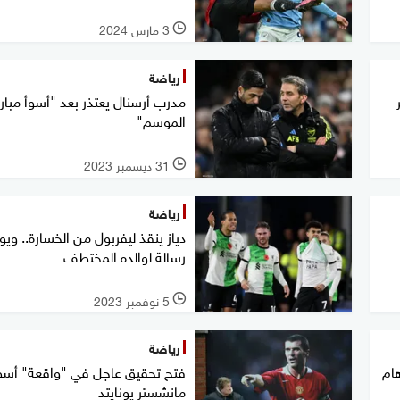
3 مارس 2024
l
رياضة
مدرب أرسنال يعتذر بعد "أسوأ مبار
الموسم"
31 ديسمبر 2023
l
رياضة
دياز ينقذ ليفربول من الخسارة.. ويو
رسالة لوالده المختطف
5 نوفمبر 2023
l
رياضة
ام
فتح تحقيق عاجل في "واقعة" أسط
مانشستر يونايتد