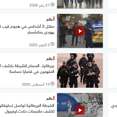
27 يناير 2026
l
عالم
مقتل 3 أشخاص في هجوم قرب 
يهودي بمانشستر
3 أكتوبر 2025
l
عالم
بريطانيا.. السماح للشرطة بكشف ان
المتهمين في قضايا حساسة
13 أغسطس 2025
l
عالم
ودي
الشرطة البريطانية تواصل تحقيقاته
لكشف ملابسات حادث ليفربول