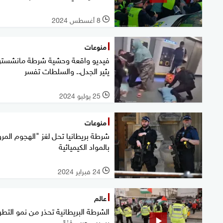
8 أغسطس 2024
l
منوعات
فيديو واقعة وحشية شرطة مانشستر
يثير الجدل.. والسلطات تفسر
25 يوليو 2024
l
منوعات
شرطة بريطانيا تحل لغز "الهجوم المر
بالمواد الكيميائية
24 فبراير 2024
l
عالم
الشرطة البريطانية تحذر من نمو التط
بسبب حرب غزة