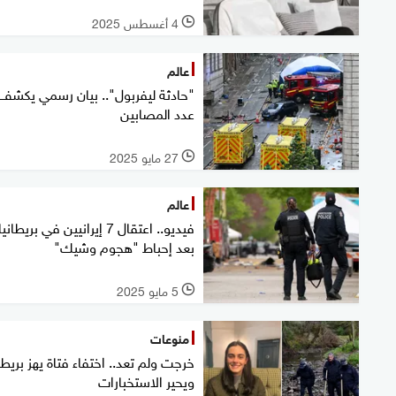
4 أغسطس 2025
l
عالم
"حادثة ليفربول".. بيان رسمي يكشف
عدد المصابين
27 مايو 2025
l
عالم
فيديو.. اعتقال 7 إيرانيين في بريطانيا
بعد إحباط "هجوم وشيك"
5 مايو 2025
l
منوعات
خرجت ولم تعد.. اختفاء فتاة يهز بريطان
ويحير الاستخبارات