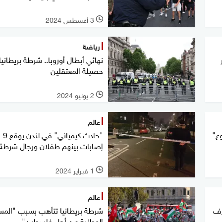
3 أغسطس 2024
l
رياضة
نهائي أبطال أوروبا.. شرطة بريطانيا
حصيلة المعتقلين
2 يونيو 2024
l
عالم
وع"
"حادث كيميائي" في لندن يوقع 9
إصابات بينهم طفلان ورجال شرطة
1 فبراير 2024
l
عالم
رف
شرطة بريطانيا تتأهب بسبب "المس
الوطنية من أجل فلسطين"