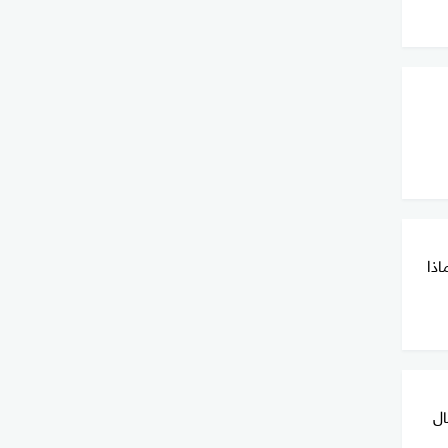
اذا
ال