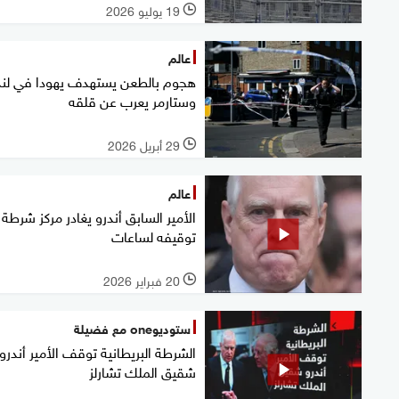
19 يوليو 2026
l
عالم
هجوم بالطعن يستهدف يهودا في لن
وستارمر يعرب عن قلقه
29 أبريل 2026
l
عالم
الأمير السابق أندرو يغادر مركز شرطة 
توقيفه لساعات
20 فبراير 2026
l
ستوديوone مع فضيلة
الشرطة البريطانية توقف الأمير أندرو
شقيق الملك تشارلز