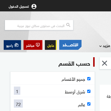
تسجيل الدخول
مزيد
عاجل
مباشر
راديو
حسب القسم
جميع الأقسام
1
شرق أوسط
طة
72
عالم