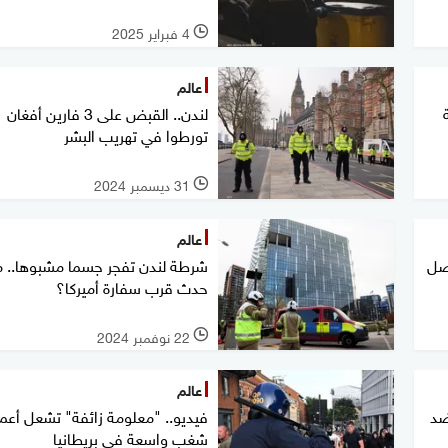
4 فبراير 2025
l
عالم
لندن.. القبض على 3 فارين أفغان
تورطوا في تهريب البشر
31 ديسمبر 2024
l
عالم
تصل
شرطة لندن تفجر جسما مشبوها.. م
حدث قرب سفارة أميركا؟
22 نوفمبر 2024
l
عالم
ضد
فيديو.. "معلومة زائفة" تشعل أعم
شغب واسعة في بريطانيا