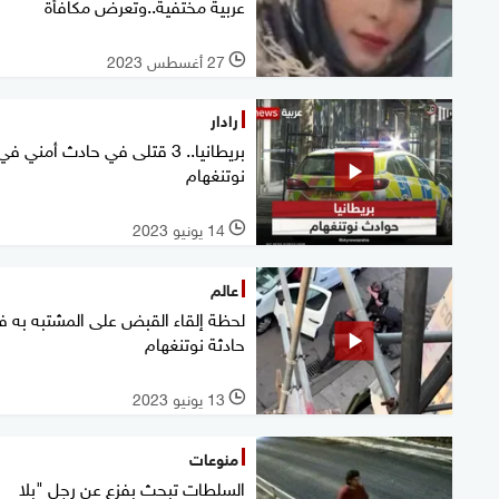
عربية مختفية..وتعرض مكافأة
27 أغسطس 2023
l
رادار
بريطانيا.. 3 قتلى في حادث أمني في
نوتنغهام
14 يونيو 2023
l
عالم
لحظة إلقاء القبض على المشتبه به 
حادثة نوتنغهام
13 يونيو 2023
l
منوعات
السلطات تبحث بفزع عن رجل "بلا