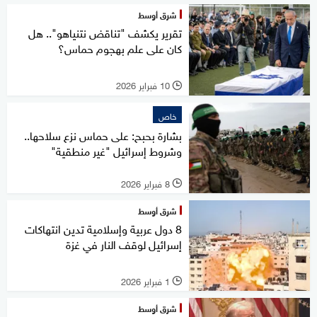
شرق أوسط
تقرير يكشف "تناقض نتنياهو".. هل
كان على علم بهجوم حماس؟
10 فبراير 2026
l
خاص
بشارة بحبح: على حماس نزع سلاحها..
وشروط إسرائيل "غير منطقية"
8 فبراير 2026
l
شرق أوسط
8 دول عربية وإسلامية تدين انتهاكات
إسرائيل لوقف النار في غزة
1 فبراير 2026
l
شرق أوسط