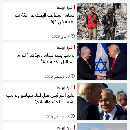
شرق أوسط
حماس تستأنف البحث عن جثة آخر
رهينة في غزة
7 يناير 2026
l
شرق أوسط
ترامب يحذر حماس ويؤكد "التزام
إسرائيل بخطة غزة"
29 ديسمبر 2025
l
شرق أوسط
قلق إسرائيلي قبل لقاء نتنياهو وترامب
بسبب "الجثة والسلاح"
28 ديسمبر 2025
l
شرق أوسط