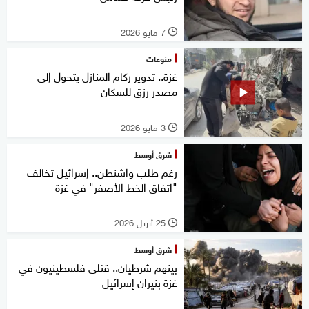
7 مايو 2026
l
منوعات
غزة.. تدوير ركام المنازل يتحول إلى
مصدر رزق للسكان
3 مايو 2026
l
شرق أوسط
رغم طلب واشنطن.. إسرائيل تخالف
"اتفاق الخط الأصفر" في غزة
25 أبريل 2026
l
شرق أوسط
بينهم شرطيان.. قتلى فلسطينيون في
غزة بنيران إسرائيل