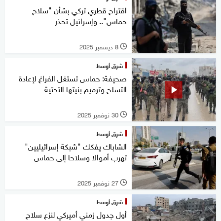
اقتراح قطري تركي بشأن "سلاح
حماس".. وإسرائيل تحذر
8 ديسمبر 2025
l
شرق أوسط
صحيفة: حماس تستغل الفراغ لإعادة
التسلح وترميم بنيتها التحتية
30 نوفمبر 2025
l
شرق أوسط
الشاباك يفكك "شبكة إسرائيليين"
تهرب أموالا وسلاحا إلى حماس
27 نوفمبر 2025
l
شرق أوسط
أول جدول زمني أميركي لنزع سلاح