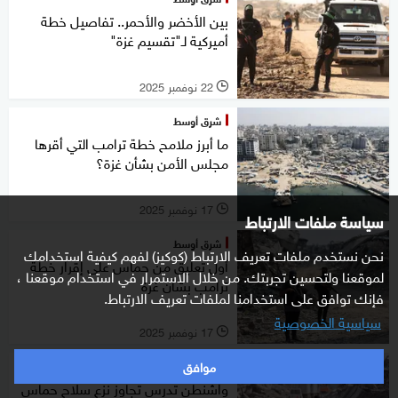
بين الأخضر والأحمر.. تفاصيل خطة
أميركية لـ"تقسيم غزة"
22 نوفمبر 2025
l
شرق أوسط
ما أبرز ملامح خطة ترامب التي أقرها
مجلس الأمن بشأن غزة؟
17 نوفمبر 2025
l
سياسة ملفات الارتباط
شرق أوسط
نحن نستخدم ملفات تعريف الارتباط (كوكيز) لفهم كيفية استخدامك
أول تعليق من حماس على إقرار خطة
لموقعنا ولتحسين تجربتك. من خلال الاستمرار في استخدام موقعنا ،
ترامب بشأن غزة
فإنك توافق على استخدامنا لملفات تعريف الارتباط.
سياسية الخصوصية
17 نوفمبر 2025
l
موافق
شرق أوسط
واشنطن تدرس تجاوز نزع سلاح حماس