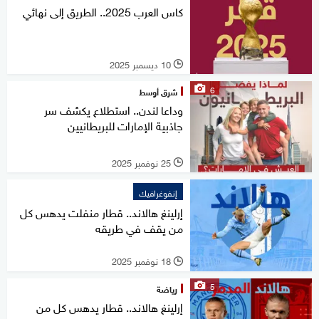
كاس العرب 2025.. الطريق إلى نهائي
10 ديسمبر 2025
l
6
شرق أوسط
وداعا لندن.. استطلاع يكشف سر
جاذبية الإمارات للبريطانيين
25 نوفمبر 2025
l
إنفوغرافيك
إرلينغ هالاند.. قطار منفلت يدهس كل
من يقف في طريقه
18 نوفمبر 2025
l
5
رياضة
إرلينغ هالاند.. قطار يدهس كل من