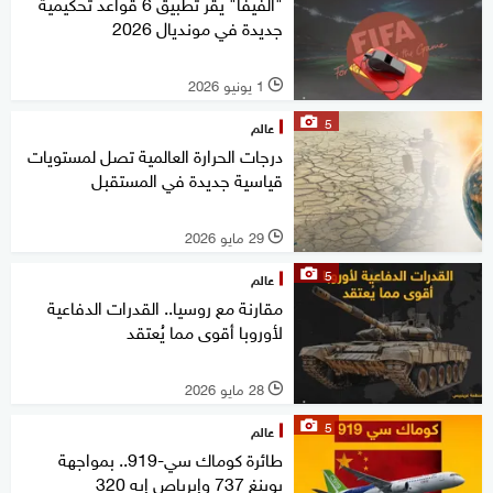
"الفيفا" يقر تطبيق 6 قواعد تحكيمية
جديدة في مونديال 2026
1 يونيو 2026
l
5
عالم
درجات الحرارة العالمية تصل لمستويات
قياسية جديدة في المستقبل
29 مايو 2026
l
5
عالم
مقارنة مع روسيا.. القدرات الدفاعية
لأوروبا أقوى مما يُعتقد
28 مايو 2026
l
5
عالم
طائرة كوماك سي-919.. بمواجهة
بوينغ 737 وإيرباص إيه 320