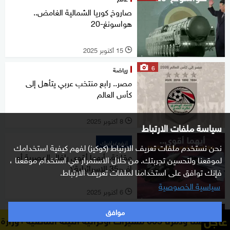
صاروخ كوريا الشمالية الغامض..
هواسونغ-20
15 أكتوبر 2025
l
6
رياضة
مصر.. رابع منتخب عربي يتأهل إلى
كأس العالم
8 أكتوبر 2025
l
سياسة ملفات الارتباط
إنفوغرافيك
نحن نستخدم ملفات تعريف الارتباط (كوكيز) لفهم كيفية استخدامك
مقارنة.. أيهما أقوى رافال المصرية أم
لموقعنا ولتحسين تجربتك. من خلال الاستمرار في استخدام موقعنا ،
إف-35 الإسرائيلية؟
فإنك توافق على استخدامنا لملفات تعريف الارتباط.
سياسية الخصوصية
6 أكتوبر 2025
l
8
موافق
شرق أوسط
عاجل
ة
وزارة الدفاع الروسية: اعترضنا ودمرنا 605 مسي
أيهما أقوى رافال المصرية أم إف-35