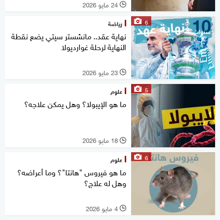
24 مايو 2026
l
6
رياضة
نهاية عقد.. مانشستر سيتي يضع نقطة
النهاية لرحلة غوارديولا
23 مايو 2026
l
5
علوم
ما هو الإيبولا؟ وهل يمكن علاجه؟
18 مايو 2026
l
6
علوم
ما هو فيروس "هانتا"؟ وما أعراضه؟
وهل له علاج؟
4 مايو 2026
l