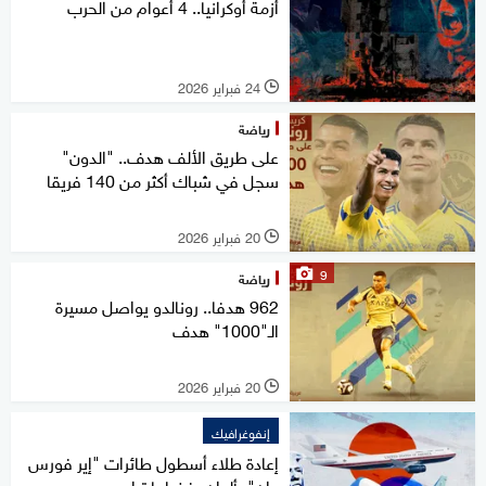
أزمة أوكرانيا.. 4 أعوام من الحرب
24 فبراير 2026
l
رياضة
على طريق الألف هدف.. "الدون"
سجل في شباك أكثر من 140 فريقا
20 فبراير 2026
l
9
رياضة
962 هدفا.. رونالدو يواصل مسيرة
الـ"1000" هدف
20 فبراير 2026
l
إنفوغرافيك
إعادة طلاء أسطول طائرات "إير فورس
وان" بألوان يفضلها ترامب