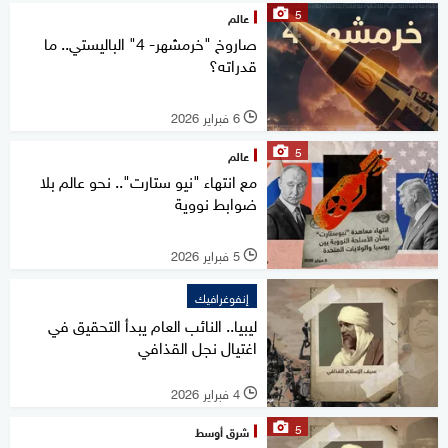
5
عالم
صاروخ "خرمشهر- 4" الباليستي.. ما
قدراته؟
6 فبراير 2026
l
5
عالم
مع انتهاء "نيو ستارت".. نحو عالم بلا
ضوابط نووية
5 فبراير 2026
l
إنفوغرافيك
ليبيا.. النائب العام يبدأ التحقيق في
اغتيال نجل القذافي
4 فبراير 2026
l
5
شرق أوسط