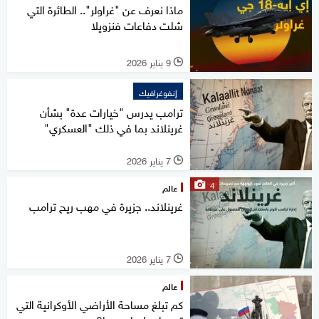
ماذا نعرف عن "غراولر".. الطائرة التي
شلت دفاعات فنزويلا
9 يناير 2026
l
إنفوغرافيك
ترامب يدرس "خيارات عدة" بشأن
غرينلاند بما في ذلك "العسكري"
7 يناير 2026
l
4
عالم
غرينلاند.. جزيرة في مهب ريح ترامب
7 يناير 2026
l
عالم
كم تبلغ مساحة الأراضي الأوكرانية التي