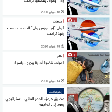
18 فبراير 2026
l
5
منوعات
ألوان "إير فورس وان" الجديدة بحسب
رغبة ترامب
18 فبراير 2026
l
7
عالم
المياه.. قضية أمنية وجيوسياسية
14 فبراير 2026
l
إنفوغرافيك
مضيق هرمز.. الممر المائي الاستراتيجي
يعود إلى الواجهة