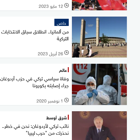
12 مايو 2023
l
خاص
من ألمانيا.. انطلاق سباق الانتخابات
التركية
26 أبريل 2023
l
عالم
وفاة سياسي تركي في حزب أردوغان
جراء إصابته بكورونا
1 نوفمبر 2020
l
شرق أوسط
نائب تركي لأردوغان: نحن في خطر..
نحذرك من "حرب ليبيا"