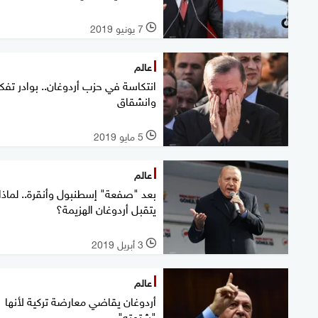
7 يونيو 2019
l
عالم
انتكاسة في حزب أردوغان.. بوادر تف
وانشقاق
5 مايو 2019
l
عالم
بعد "صفعة" إسطنبول وأنقرة.. لماذا 
يتقبل أردوغان الهزيمة؟
3 أبريل 2019
l
عالم
أردوغان يقاضي معارضة تركية لأنها
"شتمته"