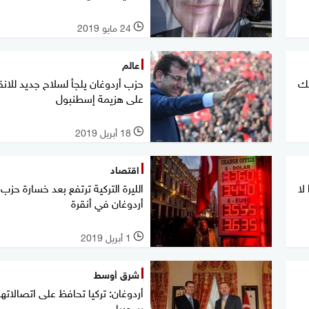
24 مايو 2019
l
عالم
كك
حزب أردوغان يلجأ لسلاح جديد للان
على هزيمة إسطنبول
18 أبريل 2019
l
اقتصاد
لا
الليرة التركية ترتفع بعد خسارة حزب
أردوغان في أنقرة
1 أبريل 2019
l
شرق أوسط
أردوغان: تركيا تحافظ على اتصالاتها
بسوريا