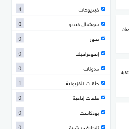
4
فيديوهات
0
سوشيال فيديو
1".. أردوغان
0
صور
0
إنفوغرافيك
0
مدونات
تقبلا
1
حلقات تلفزيونية
0
حلقات إذاعية
0
بودكاست
0
تغطية مستمرة