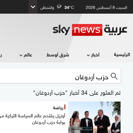
السبت 8 أغسطس 2026
°C
34
واشنطن
الرئيسية
أخبار
شرق أوسط
عالم
ر
تم العثور على 34 أخبار "حزب أردوغان"
رياضة
أوزيل يقتحم عالم السياسة التركية من
بوابة حزب أردوغان