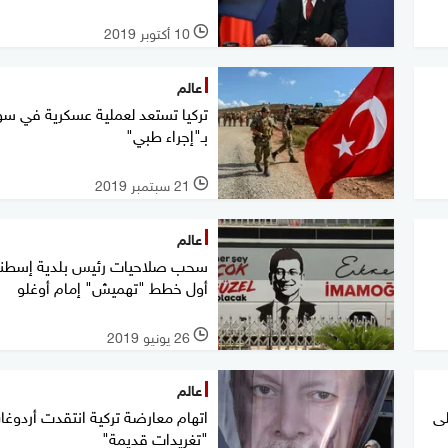
10 أكتوبر 2019
l
عالم
تركيا تستعد لعملية عسكرية في سور
بـ"إجراء طبي"
21 سبتمبر 2019
l
عالم
سحب صلاحيات رئيس بلدية إسطنب
أول خطط "تهميش" إمام أوغلو
26 يونيو 2019
l
عالم
لى
اتهام معارضة تركية انتقدت أردوغ
"تغريدات قديمة"