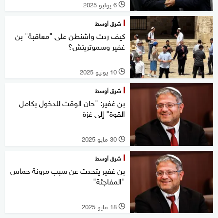
6 يوليو 2025
l
شرق أوسط
كيف ردت واشنطن على "معاقبة" بن
غفير وسموتريتش؟
10 يونيو 2025
l
شرق أوسط
بن غفير: "حان الوقت للدخول بكامل
القوة" إلى غزة
30 مايو 2025
l
شرق أوسط
بن غفير يتحدث عن سبب مرونة حماس
"المفاجئة"
18 مايو 2025
l