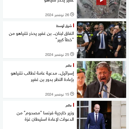
26 نوفمبر 2024
l
شرق أوسط
اتفاق لبنان.. بن غفير يحذر نتنياهو من
"خطأ كبير"
25 نوفمبر 2024
l
عالم
إسرائيل.. مدعية عامة تطالب نتنياهو
بإعادة النظر بدور بن غفير
15 نوفمبر 2024
l
عالم
وزير خارجية فرنسا "مصدوم" من
الدعوات لإعادة استيطان غزة