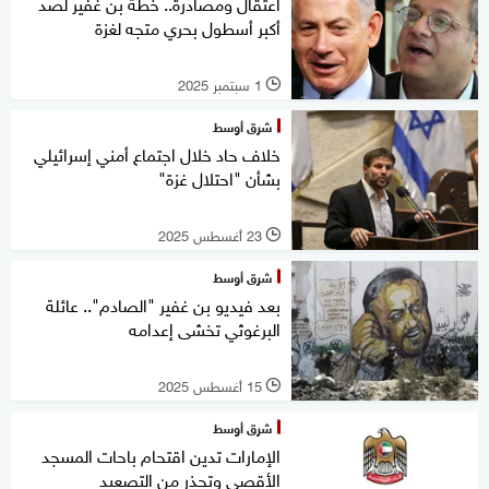
اعتقال ومصادرة.. خطة بن غفير لصد
أكبر أسطول بحري متجه لغزة
1 سبتمبر 2025
l
شرق أوسط
خلاف حاد خلال اجتماع أمني إسرائيلي
بشأن "احتلال غزة"
23 أغسطس 2025
l
شرق أوسط
بعد فيديو بن غفير "الصادم".. عائلة
البرغوثي تخشى إعدامه
15 أغسطس 2025
l
شرق أوسط
الإمارات تدين اقتحام باحات المسجد
الأقصى وتحذر من التصعيد