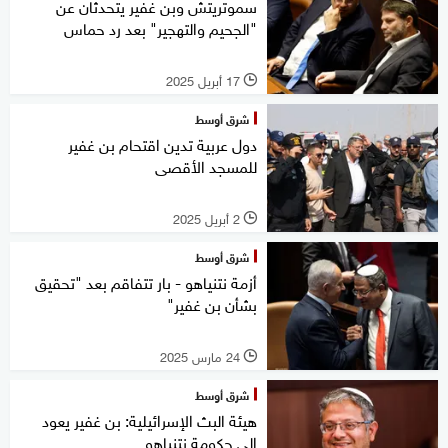
سموتريتش وبن غفير يتحدثان عن
"الجحيم والتهجير" بعد رد حماس
17 أبريل 2025
l
شرق أوسط
دول عربية تدين اقتحام بن غفير
للمسجد الأقصى
2 أبريل 2025
l
شرق أوسط
أزمة نتنياهو - بار تتفاقم بعد "تحقيق
بشأن بن غفير"
24 مارس 2025
l
شرق أوسط
هيئة البث الإسرائيلية: بن غفير يعود
إلى حكومة نتنياهو