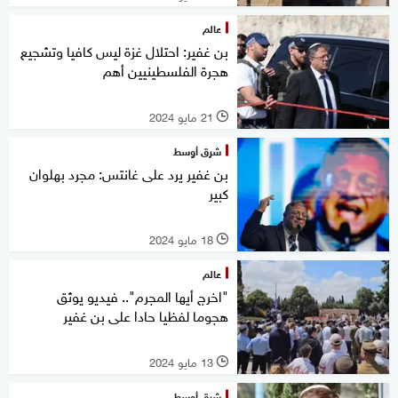
عالم
بن غفير: احتلال غزة ليس كافيا وتشجيع
هجرة الفلسطينيين أهم
21 مايو 2024
l
شرق أوسط
بن غفير يرد على غانتس: مجرد بهلوان
كبير
18 مايو 2024
l
عالم
"اخرج أيها المجرم".. فيديو يوثق
هجوما لفظيا حادا على بن غفير
13 مايو 2024
l
شرق أوسط