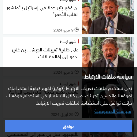
بن غفير يثير جدلا في إسرائيل بـ"منشور
القلب الأحمر"
9 مايو 2024
l
شرق أوسط
على خلفية تعيينات الجيش.. بن غفير
يدعو إلى إقالة غالانت
2 مايو 2024
l
سياسة ملفات الارتباط
شرق أوسط
نحن نستخدم ملفات تعريف الارتباط (كوكيز) لفهم كيفية استخدامك
غانتس يكسر قدمه أثناء ركوب الدراجة
لموقعنا ولتحسين تجربتك. من خلال الاستمرار في استخدام موقعنا ،
فإنك توافق على استخدامنا لملفات تعريف الارتباط.
سياسية الخصوصية
29 أبريل 2024
l
موافق
شرق أوسط
بالفيديو.. نقل بن غفير إلى المستشفى