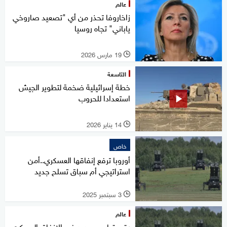
عالم
زاخاروفا تحذر من أي "تصعيد صاروخي
ياباني" تجاه روسيا
19 مارس 2026
l
التاسعة
خطة إسرائيلية ضخمة لتطوير الجيش
استعدادا للحروب
14 يناير 2026
l
خاص
أوروبا ترفع إنفاقها العسكري..أمن
استراتيجي أم سباق تسلح جديد
3 سبتمبر 2025
l
عالم
رقم قياسي جديد في الإنفاق العسكري