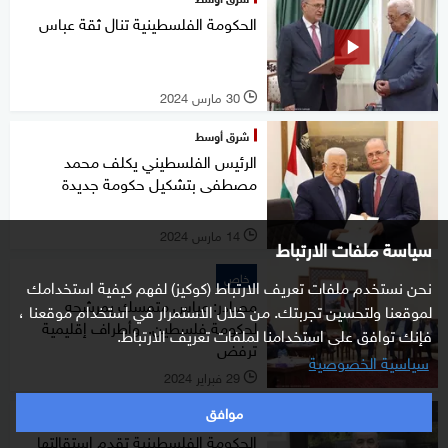
الحكومة الفلسطينية تنال ثقة عباس
30 مارس 2024
l
شرق أوسط
الرئيس الفلسطيني يكلف محمد
مصطفى بتشكيل حكومة جديدة
14 مارس 2024
l
سياسة ملفات الارتباط
خاص
نحن نستخدم ملفات تعريف الارتباط (كوكيز) لفهم كيفية استخدامك
مصادر: عباس متمسك بمرشحه
لموقعنا ولتحسين تجربتك. من خلال الاستمرار في استخدام موقعنا ،
لحكومة فلسطين.. وأطراف إقليمية
فإنك توافق على استخدامنا لملفات تعريف الارتباط.
ترفض
سياسية الخصوصية
29 فبراير 2024
l
موافق
شرق أوسط
الحكومة الفلسطينية تقدم استقالتها