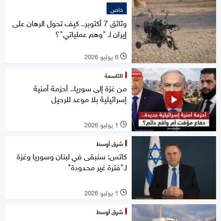
خاص
وثائق 7 أكتوبر.. كيف تحول الرهان على
إيران لـ "وهم عملياتي"؟
6 يوليو 2026
l
التاسعة
من غزة إلى سوريا.. أحزمة أمنية
إسرائيلية بلا موعد للرحيل
1 يوليو 2026
l
شرق أوسط
كاتس: سنبقى في لبنان وسوريا وغزة
لـ"فترة غير محدودة"
1 يوليو 2026
l
شرق أوسط