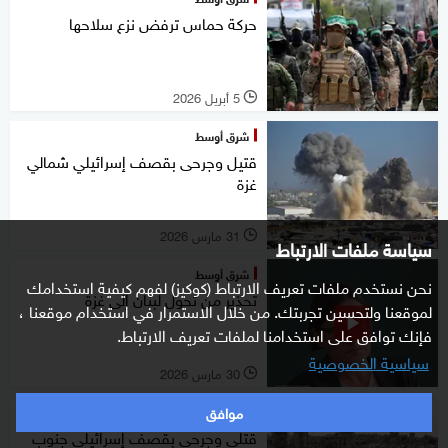
حركة حماس ترفض نزع سلاحها
5 أبريل 2026
l
شرق أوسط
قتيل وجرحى بقصف إسرائيلي شمالي
غزة
31 مارس 2026
l
سياسة ملفات الارتباط
شرق أوسط
نحن نستخدم ملفات تعريف الارتباط (كوكيز) لفهم كيفية استخدامك
تحذير من تحول لبنان إلى غزة
لموقعنا ولتحسين تجربتك. من خلال الاستمرار في استخدام موقعنا ،
فإنك توافق على استخدامنا لملفات تعريف الارتباط.
سياسية الخصوصية
30 مارس 2026
l
موافق
شرق أوسط
قتلى وجرحى بقصف إسرائيلي جنوب