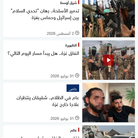
شرق أوسط
تدمير الأسلحة.. رهان "تحدي السلام"
بين إسرائيل وحماس بغزة
2 أغسطس 2026
l
الظهيرة
اتفاق غزة.. هل يبدأ مسار اليوم التالي؟
31 يوليو 2026
l
خاص
عام في الظلام.. شقيقان ينتظران
علاجا خارج غزة
31 يوليو 2026
l
عالم
تقارير عن اتفاق محتمل مع حماس