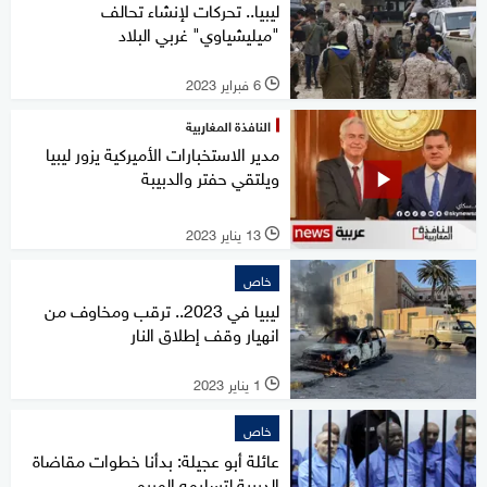
ليبيا.. تحركات لإنشاء تحالف
"ميليشياوي" غربي البلاد
6 فبراير 2023
l
النافذة المغاربية
مدير الاستخبارات الأميركية يزور ليبيا
ويلتقي حفتر والدبيبة
13 يناير 2023
l
خاص
ليبيا في 2023.. ترقب ومخاوف من
انهيار وقف إطلاق النار
1 يناير 2023
l
خاص
عائلة أبو عجيلة: بدأنا خطوات مقاضاة
الدبيبة لتسليمه المريمي