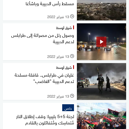
مسقط رأس الدبيبة وباشأغا
13 فبراير 2022
l
شرق أوسط
وصول رتل من مصراتة إلى طرابلس
لدعم الدبيبة
13 فبراير 2022
l
شرق أوسط
غليان في طرابلس.. قافلة مسلحة
تدعم الدبيبة "الغاضب"
13 فبراير 2022
l
خاص
لجنة 5+5 بليبيا: وقف إطلاق النار
مُتماسِك ومُتفائلون بالقادم