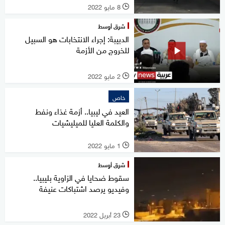
8 مايو 2022
l
شرق أوسط
الدبيبة: إجراء الانتخابات هو السبيل
للخروج من الأزمة
2 مايو 2022
l
خاص
العيد في ليبيا.. أزمة غذاء ونفط
والكلمة العليا للميليشيات
1 مايو 2022
l
شرق أوسط
سقوط ضحايا في الزاوية بليبيا..
وفيديو يرصد اشتباكات عنيفة
23 أبريل 2022
l