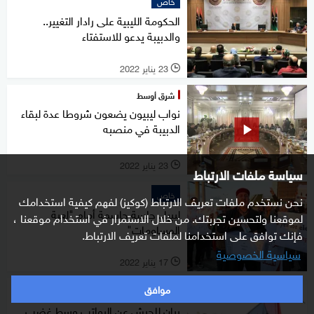
خاص
الحكومة الليبية على رادار التغيير..
والدبيبة يدعو للاستفتاء
23 يناير 2022
l
شرق أوسط
نواب ليبيون يضعون شروطا عدة لبقاء
الدبيبة في منصبه
23 يناير 2022
l
سياسة ملفات الارتباط
خاص
نحن نستخدم ملفات تعريف الارتباط (كوكيز) لفهم كيفية استخدامك
ليبيا.. جلسة حاسمة أمام "لعبة
لموقعنا ولتحسين تجربتك. من خلال الاستمرار في استخدام موقعنا ،
المساومات"
فإنك توافق على استخدامنا لملفات تعريف الارتباط.
سياسية الخصوصية
17 يناير 2022
l
موافق
خاص
بيان للجيش عن الرواتب وسط غضب