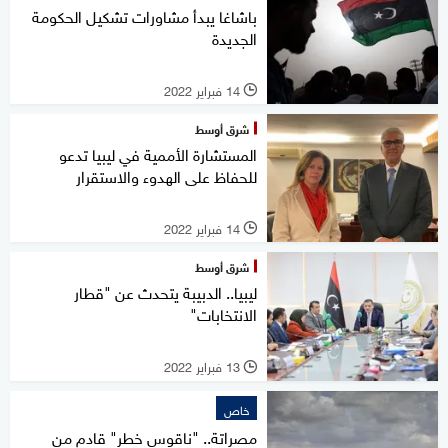
باشاغا يبدأ مشاورات تشكيل الحكومة
الجديدة
14 فبراير 2022
l
شرق أوسط
المستشارة الأممية في ليبيا تدعو
للحفاظ على الهدوء والاستقرار
14 فبراير 2022
l
شرق أوسط
ليبيا.. الدبيبة يتحدث عن "قطار
الانتخابات"
13 فبراير 2022
l
خاص
مصراتة.. "ناقوس خطر" قادم من