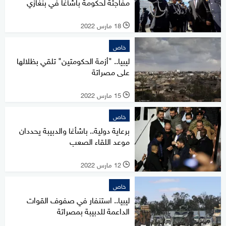
مفاجئة لحكومة باشأغا في بنغازي
18 مارس 2022
l
خاص
ليبيا.. "أزمة الحكومتين" تلقي بظلالها
على مصراتة
15 مارس 2022
l
خاص
برعاية دولية.. باشأغا والدبيبة يحددان
موعد اللقاء الصعب
12 مارس 2022
l
خاص
ليبيا.. استنفار في صفوف القوات
الداعمة للدبيبة بمصراتة