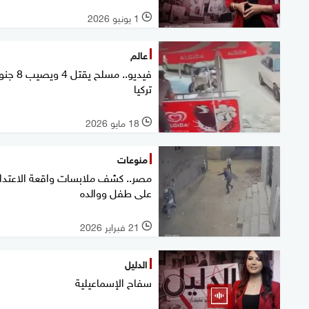
1 يونيو 2026
l
عالم
فيديو.. مسلح يقتل 4
تركيا
18 مايو 2026
l
منوعات
مصر.. كشف ملابسات واقعة الاعتداء
على طفل ووالده
21 فبراير 2026
l
الدليل
سفاح الإسماعيلية