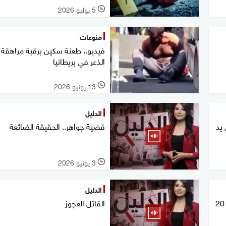
5 يوليو 2026
l
منوعات
فيديو.. طعنة سكين برقبة مراهقة ت
الذعر في بريطانيا
13 يونيو 2026
l
الدليل
على يد
قضية جواهر.. الحقيقة الضائعة
3 يونيو 2026
l
الدليل
سفاح أستراليا في قبضة العدالة بعد 20
القاتل العجوز