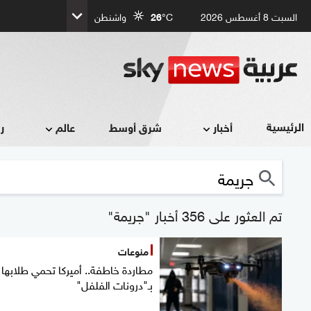
السبت 8 أغسطس 2026
°C
26
واشنطن
الرئيسية
أخبار
شرق أوسط
عالم
ر
تم العثور على 356 أخبار "جريمة"
منوعات
مطاردة خاطفة.. أميركا تحمي طلابها
بـ"درونات الفلفل"