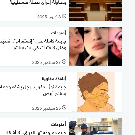
بمحاولة إغراق طفلة فلسطينية
3 أكتوبر 2025
l
منوعات
جريمة كاملة على "إنستغرام".. تعذي
وقتل 3 فتيات في بث مباشر
27 سبتمبر 2025
l
نافذة مغاربية
جريمة تهزّ المغرب.. رجل يشوّه وجه ام
بسلاح أبيض
25 سبتمبر 2025
l
منوعات
جريمة مروعة تهز العراق.. 3 أشقاء