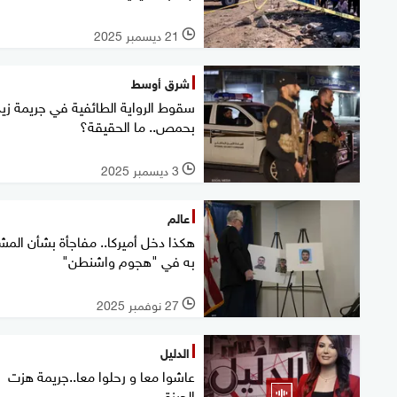
21 ديسمبر 2025
l
شرق أوسط
سقوط الرواية الطائفية في جريمة زي
بحمص.. ما الحقيقة؟
3 ديسمبر 2025
l
عالم
هكذا دخل أميركا.. مفاجأة بشأن المش
به في "هجوم واشنطن"
27 نوفمبر 2025
l
الدليل
عاشوا معا و رحلوا معا..جريمة هزت
الجيزة