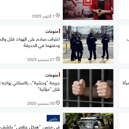
1 أكتوبر 2025
l
منوعات
ب
اعتراف صادم على الهواء: قتل والد
ودفنهما في الحديقة
27 سبتمبر 2025
l
منوعات
رأة
جريمة "وحشية".. باكستاني يواجه 
قتل "مؤثرة"
20 سبتمبر 2025
l
خاص
في مصر.. "هيكل عظمي" يكشف ل