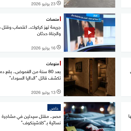
23 يوليو 2026
l
منصات
جريمة تهز كركوك.. اغتصاب وقتل 
والجناة حدثان
16 يوليو 2026
l
منوعات
بعد 80 سنة من الغموض.. بقع دم
تكشف قاتل "الداليا السوداء"
13 يوليو 2026
l
خاص
ا
مصر.. مقتل سيدتين في مشاجرة
نسائية بـ"كلاشينكوف"