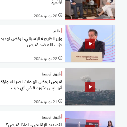
أراضينا
26 يونيو 2024
l
عالم
وزير الخارجية الإسباني: نرفض تهديد
حزب الله ضد قبرص
22 يونيو 2024
l
شرق أوسط
قبرص ترفض اتهامات نصرالله وتؤكد
أنها ليس متورطة في أي حرب
21 يونيو 2024
l
شرق أوسط
التصعيد الإقليمي.. لماذا قبرص؟