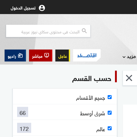
تسجيل الدخول
مزيد
عاجل
مباشر
راديو
حسب القسم
جميع الأقسام
66
شرق أوسط
172
عالم