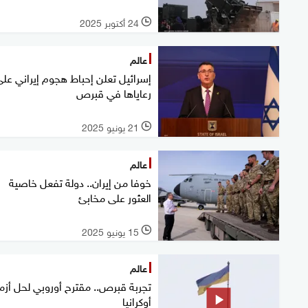
24 أكتوبر 2025
l
عالم
إسرائيل تعلن إحباط هجوم إيراني عل
رعاياها في قبرص
21 يونيو 2025
l
عالم
خوفا من إيران.. دولة تفعل خاصية
العثور على مخابئ
15 يونيو 2025
l
عالم
تجربة قبرص.. مقترح أوروبي لحل أزم
أوكرانيا