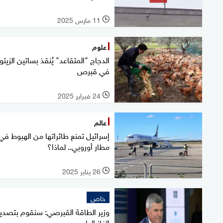
11 مارس 2025
l
علوم
الدجاج "المتقاعد" يُنقذ بساتين الزيتو
في قبرص
24 فبراير 2025
l
عالم
إسرائيل تمنع طائراتها من الهبوط في
مطار أوروبي.. لماذا؟
26 يناير 2025
l
خاص
وزير الطاقة القبرصي: سنقوم بتصدير
الغاز الطبيعي عبر مصر