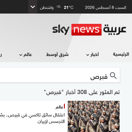
السبت 8 أغسطس 2026
°C
21
واشنطن
الرئيسية
أخبار
شرق أوسط
عالم
ر
تم العثور على 308 أخبار "قبرص"
عالم
اعتقال سائق تاكسي في قبرص.. بش
التجسس لإيران