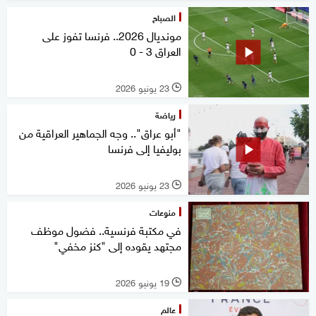
الصباح
مونديال 2026.. فرنسا تفوز على
العراق 3 - 0
23 يونيو 2026
l
رياضة
"أبو عراق".. وجه الجماهير العراقية من
بوليفيا إلى فرنسا
23 يونيو 2026
l
منوعات
في مكتبة فرنسية.. فضول موظف
مجتهد يقوده إلى "كنز مخفي"
19 يونيو 2026
l
عالم