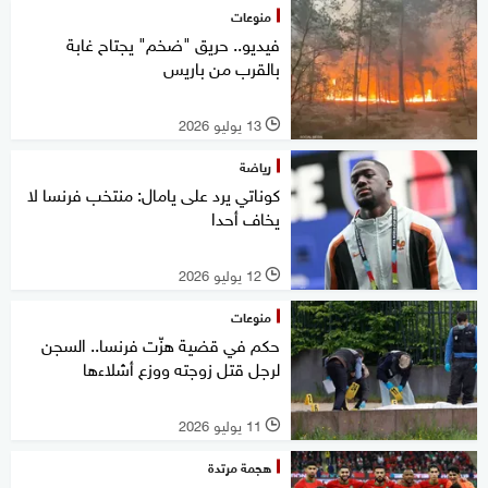
منوعات
فيديو.. حريق "ضخم" يجتاح غابة
بالقرب من باريس
13 يوليو 2026
l
رياضة
كوناتي يرد على يامال: منتخب فرنسا لا
يخاف أحدا
12 يوليو 2026
l
منوعات
حكم في قضية هزّت فرنسا.. السجن
لرجل قتل زوجته ووزع أشلاءها
11 يوليو 2026
l
هجمة مرتدة