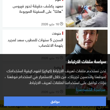
معهد يكشف حقيقة تحور فيروس
"هانتا" على السفينة الموبوءة
16 مايو 2026
l
منوعات
السجن 5 سنوات للمطرب سعد لمجرد
بتهمة الاغتصاب
15 مايو 2026
l
سياسة ملفات الارتباط
رياضة
نحن نستخدم ملفات تعريف الارتباط (كوكيز) لفهم كيفية استخدامك
بوعدي يختار تمثيل المغرب بدلا من
لموقعنا ولتحسين تجربتك. من خلال الاستمرار في استخدام موقعنا ،
فرنسا
فإنك توافق على استخدامنا لملفات تعريف الارتباط.
سياسية الخصوصية
15 مايو 2026
l
موافق
منوعات
عاجل
بط هجمات سيبرانية متقدمة استهدفت قطاعات الطيران والطاقة
صحفي فرنسي يكشف سر صفعة