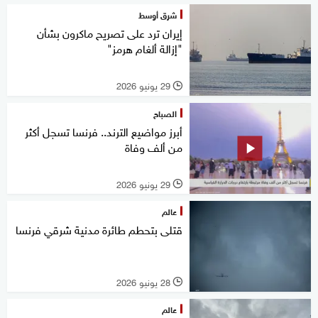
شرق أوسط
إيران ترد على تصريح ماكرون بشأن
"إزالة ألغام هرمز"
29 يونيو 2026
l
الصباح
أبرز مواضيع الترند.. فرنسا تسجل أكثر
من ألف وفاة
29 يونيو 2026
l
عالم
قتلى بتحطم طائرة مدنية شرقي فرنسا
28 يونيو 2026
l
عالم