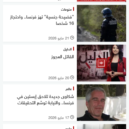
منوعات
"فضيحة جنسية" تهز فرنسا.. واحتجاز
16 شخصا
21 مايو 2026
l
الدليل
القاتل العجوز
20 مايو 2026
l
عالم
شكاوى جديدة تلاحق إبستين في
فرنسا.. والنيابة توسّع التحقيقات
17 مايو 2026
l
علوم