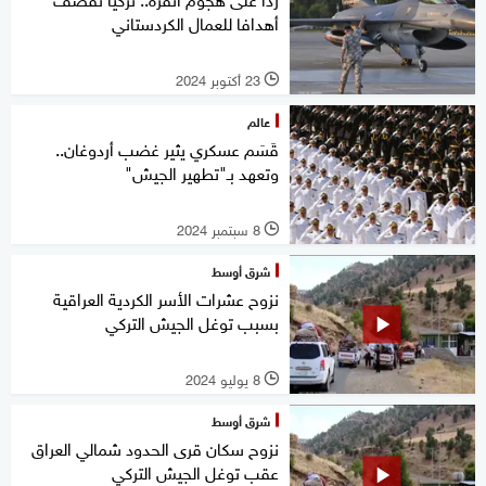
أهدافا للعمال الكردستاني
23 أكتوبر 2024
l
عالم
قَسَم عسكري يثير غضب أردوغان..
وتعهد بـ"تطهير الجيش"
8 سبتمبر 2024
l
شرق أوسط
نزوح عشرات الأسر الكردية العراقية
بسبب توغل الجيش التركي
8 يوليو 2024
l
شرق أوسط
نزوح سكان قرى الحدود شمالي العراق
عقب توغل الجيش التركي