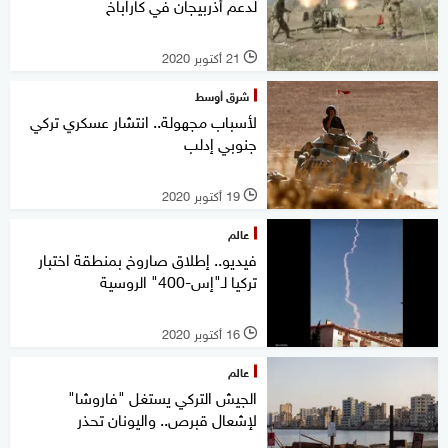
لدعم أذربيجان في كاراباخ
21 أكتوبر 2020
l
شرق أوسط
لأسباب مجهولة.. انتشار عسكري تركي
جنوبي إدلب
19 أكتوبر 2020
l
عالم
فيديو.. إطلاق صاروخ بمنطقة اختبار
تركيا لـ"إس-400" الروسية
16 أكتوبر 2020
l
عالم
الجيش التركي يستغل "فاروشا"
لإشعال قبرص.. واليونان تحذر