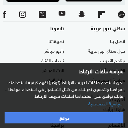
سكاي نيوز عربية
تابعونا
اتصل بنا
تطبيقاتنا
حول سكاي نيوز عربية
راديو مباشر
برنامج التدريب
ترددات القناة
الشروط والأحكام
البث المباشر
سياسة ملفات الارتباط
سياسة الخصوصية
دليل البث
نحن نستخدم ملفات تعريف الارتباط (كوكيز) لفهم كيفية استخدامك
لموقعنا ولتحسين تجربتك. من خلال الاستمرار في استخدام موقعنا ،
وظائف شاغرة
فإنك توافق على استخدامنا لملفات تعريف الارتباط.
أعلن معنا
سياسية الخصوصية
شاركنا برأيك
موافق
الأقسام
برامجنا