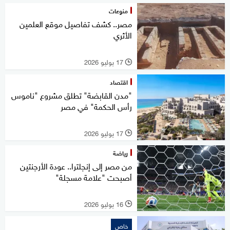
منوعات
مصر.. كشف تفاصيل موقع العلمين
الأثري
17 يوليو 2026
l
اقتصاد
"مدن القابضة" تطلق مشروع "ناموس
رأس الحكمة" في مصر
17 يوليو 2026
l
رياضة
من مصر إلى إنجلترا.. عودة الأرجنتين
أصبحت "علامة مسجلة"
16 يوليو 2026
l
خاص