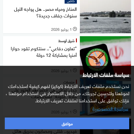
خاص
المناخ ومياه مصر.. هل يواجه النيل
سنوات جفاف جديدة؟
1 يوليو 2026
l
شرق أوسط
"تعاون دفاعي".. سنتكوم تقود حوارا
أمنيا بمشاركة 12 دولة
1 يوليو 2026
l
سياسة ملفات الارتباط
منصات
نحن نستخدم ملفات تعريف الارتباط (كوكيز) لفهم كيفية استخدامك
جدل غذائي في مصر بعد العثور على
لموقعنا ولتحسين تجربتك. من خلال الاستمرار في استخدام موقعنا ،
مادة "ملونة" للمحمصات
فإنك توافق على استخدامنا لملفات تعريف الارتباط.
سياسية الخصوصية
1 يوليو 2026
l
موافق
شرق أوسط
فيديو.. قتلى ومصابون بحريق هائل