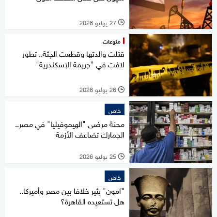
27 يوليو 2026
l
منوعات
قتلت والدتها وقطعت الجثة.. تطور
لافت في "جريمة الإسكندرية"
26 يوليو 2026
l
خاص
محنة مرضى "الهيموفيليا" في مصر..
الجمارك تضاعف الأزمة
25 يوليو 2026
l
خاص
"آمون" يثير خلافا بين مصر وأميركا..
هل تستعيده القاهرة؟