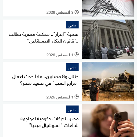
3 أغسطس 2026
l
خاص
قضية "ابتزاز".. محكمة مصرية تطالب
بـ"قانون للذكاء الاصطناعي"
1 أغسطس 2026
l
خاص
جثتان و8 مصابين.. ماذا حدث لعمال
"مزارع العنب" في صعيد مصر؟
1 أغسطس 2026
l
خاص
مصر.. تحركات حكومية لمواجهة
شائعات "السوشيال ميديا"