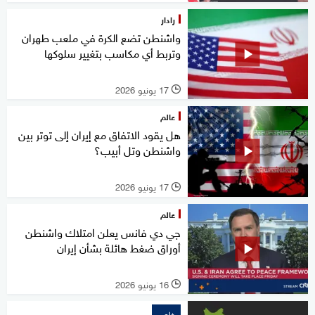
رادار
واشنطن تضع الكرة في ملعب طهران
وتربط أي مكاسب بتغيير سلوكها
17 يونيو 2026
l
عالم
هل يقود الاتفاق مع إيران إلى توتر بين
واشنطن وتل أبيب؟
17 يونيو 2026
l
عالم
جي دي فانس يعلن امتلاك واشنطن
أوراق ضغط هائلة بشأن إيران
16 يونيو 2026
l
خاص