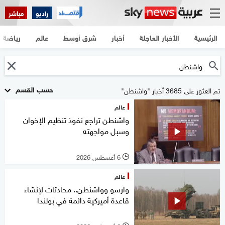
راديو
مباشر
الرئيسية
الأخبار العاجلة
أخبار
شرق أوسط
عالم
رياضة
حسب القسم
تم العثور على 3685 أخبار "واشنطن"
عالم
واشنطن تراجع نفوذ تنظيم الإخوان
وسبل مواجهته
6 أغسطس 2026
l
عالم
وارسو وواشنطن.. محادثات لإنشاء
قاعدة أميركية دائمة في بولندا