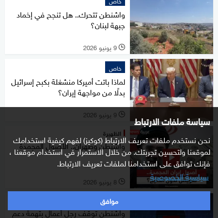
خاص
واشنطن تتحرك.. هل تنجح في إخماد
جبهة لبنان؟
9 يونيو 2026
l
خاص
لماذا باتت أميركا منشغلة بكبح إسرائيل
بدلًا من مواجهة إيران؟
9 يونيو 2026
l
سياسة ملفات الارتباط
الظهيرة
نحن نستخدم ملفات تعريف الارتباط (كوكيز) لفهم كيفية استخدامك
واشنطن وطهران.. الأصول المجمدة
لموقعنا ولتحسين تجربتك. من خلال الاستمرار في استخدام موقعنا ،
فإنك توافق على استخدامنا لملفات تعريف الارتباط.
سياسية الخصوصية
8 يونيو 2026
l
موافق
عالم
واشنطن توقف رجل أعمال بتهمة دعم