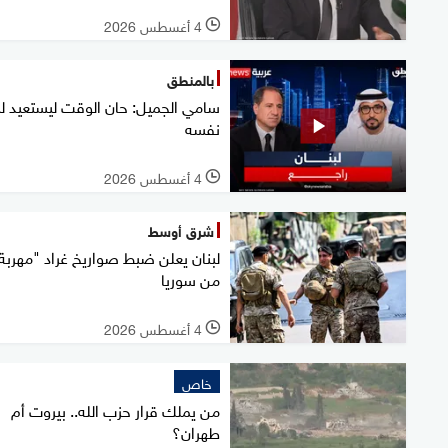
4 أغسطس 2026
l
بالمنطق
سامي الجميل: حان الوقت ليستعيد لب
نفسه
4 أغسطس 2026
l
شرق أوسط
لبنان يعلن ضبط صواريخ غراد "مهربة
من سوريا
4 أغسطس 2026
l
خاص
من يملك قرار حزب الله.. بيروت أم
طهران؟