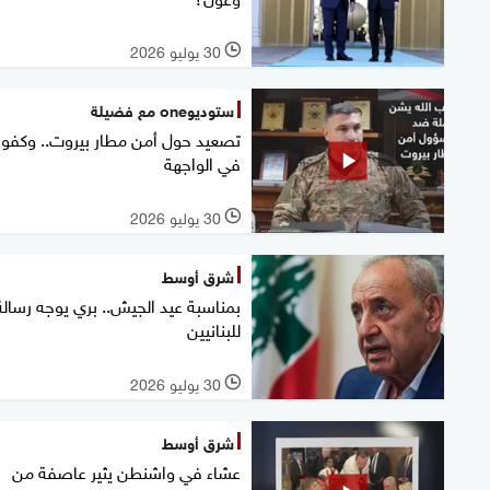
30 يوليو 2026
l
ستوديوone مع فضيلة
تصعيد حول أمن مطار بيروت.. وكفو
في الواجهة
30 يوليو 2026
l
شرق أوسط
بمناسبة عيد الجيش.. بري يوجه رسالة
للبنانيين
30 يوليو 2026
l
شرق أوسط
عشاء في واشنطن يثير عاصفة من