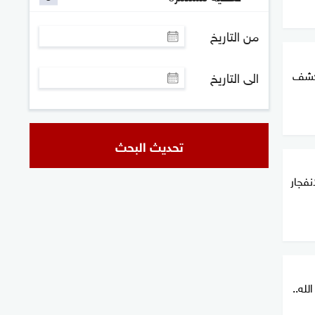
من التاريخ
يكشف
الى التاريخ
تحديث البحث
نفجار
له..