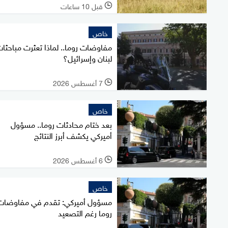
قبل 10 ساعات
l
خاص
مفاوضات روما.. لماذا تعثرت مباحثا
لبنان وإسرائيل؟
7 أغسطس 2026
l
خاص
بعد ختام محادثات روما.. مسؤول
أميركي يكشف أبرز النتائج
6 أغسطس 2026
l
خاص
مسؤول أميركي: تقدم في مفاوضات
روما رغم التصعيد