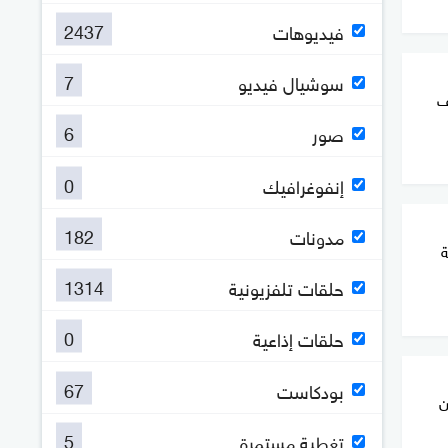
2437
فيديوهات
7
سوشيال فيديو
ف
6
صور
0
إنفوغرافيك
182
مدونات
ة
1314
حلقات تلفزيونية
0
حلقات إذاعية
67
بودكاست
ن
5
تغطية مستمرة