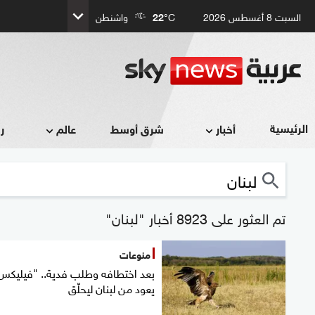
السبت 8 أغسطس 2026
°C
22
واشنطن
الرئيسية
أخبار
شرق أوسط
عالم
ر
تم العثور على 8923 أخبار "لبنان"
منوعات
بعد اختطافه وطلب فدية.. "فيليكس
يعود من لبنان ليحلّق