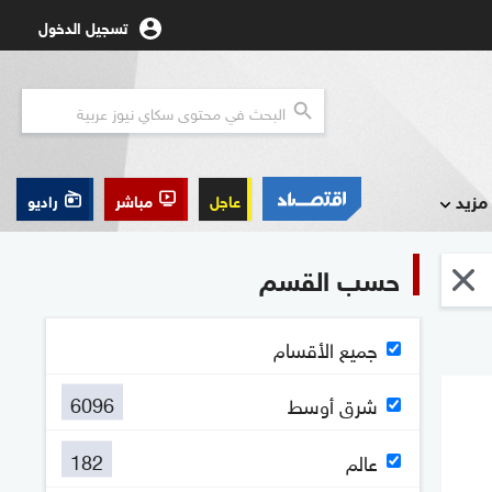
تسجيل الدخول
مزيد
عاجل
مباشر
راديو
حسب القسم
جميع الأقسام
6096
شرق أوسط
182
عالم