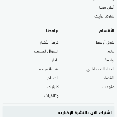
أعلن معنا
شاركنا برأيك
الأقسام
برامجنا
شرق أوسط
غرفة الأخبار
عالم
السؤال الصعب
رياضة
رادار
الذكاء الاصطناعي
هجمة مرتدة
اقتصاد
الصباح
منوعات
كلينيك
وثائقيات
اشترك الآن بالنشرة الإخبارية