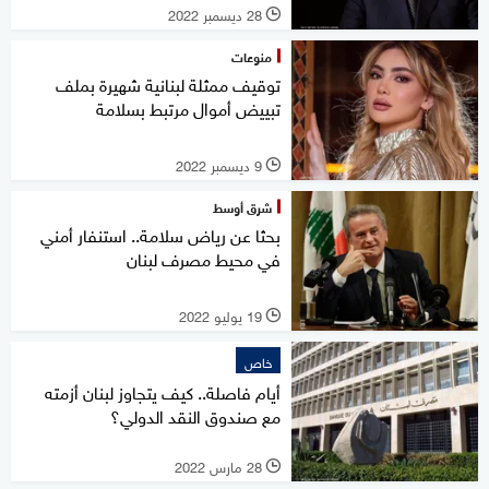
28 ديسمبر 2022
l
منوعات
توقيف ممثلة لبنانية شهيرة بملف
تبييض أموال مرتبط بسلامة
9 ديسمبر 2022
l
شرق أوسط
بحثا عن رياض سلامة.. استنفار أمني
في محيط مصرف لبنان
19 يوليو 2022
l
خاص
أيام فاصلة.. كيف يتجاوز لبنان أزمته
مع صندوق النقد الدولي؟
28 مارس 2022
l