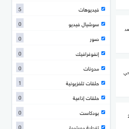
5
فيديوهات
0
سوشيال فيديو
عد
0
صور
0
إنفوغرافيك
0
مدونات
حي
1
حلقات تلفزيونية
0
حلقات إذاعية
0
بودكاست
قتل 21
0
تغطية مستمرة