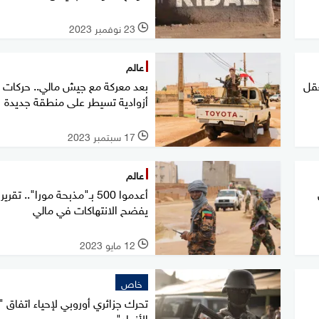
23 نوفمبر 2023
l
عالم
عقل
بعد معركة مع جيش مالي.. حركات
أزوادية تسيطر على منطقة جديدة
17 سبتمبر 2023
l
عالم
أعدموا 500 بـ"مذبحة مورا".. تقرير
يفضح الانتهاكات في مالي
12 مايو 2023
l
خاص
تحرك جزائري أوروبي لإحياء اتفاق "
الأزواد"