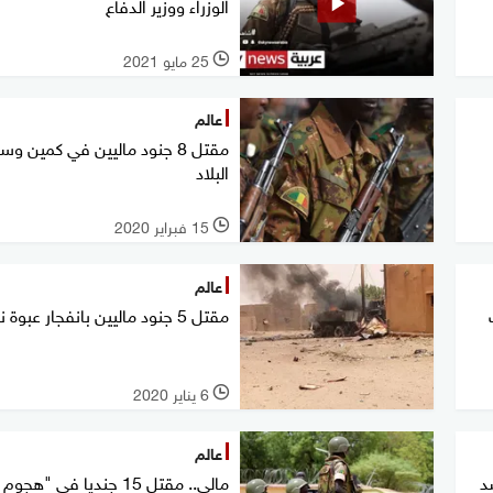
الوزراء ووزير الدفاع
25 مايو 2021
l
عالم
مقتل 8 جنود ماليين في كمين و
البلاد
15 فبراير 2020
l
عالم
مقتل 5 جنود ماليين بانفجار عبوة ناسفة
6 يناير 2020
l
عالم
د
مالي.. مقتل 15 جنديا في "هجوم