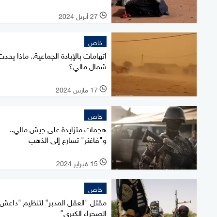
27 أبريل 2024
l
خاص
اتهامات بالإبادة الجماعية.. ماذا يحدث
شمال مالي؟
17 مارس 2024
l
خاص
هجمات متزايدة على جيش مالي..
و"فاغنر" تسارع إلى الذهب
15 فبراير 2024
l
خاص
مقتل "العقل المدبر" لتنظيم "داعش
الصحراء الكبرى"