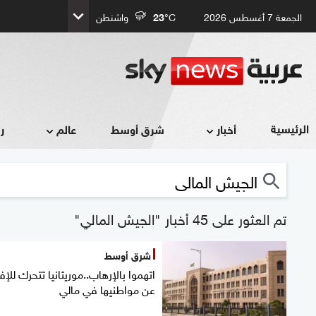
الجمعة 7 أغسطس 2026
°C
23
واشنطن
الرئيسية
أخبار
شرق أوسط
عالم
ر
تم العثور على 45 أخبار "الجيش المالي"
شرق أوسط
اتهموا بالإرهاب..موريتانيا تتحرك للإف
عن مواطنيها في مالي