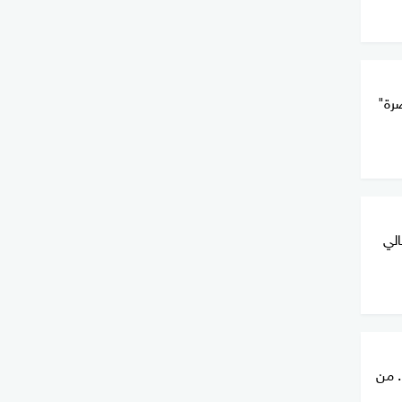
رة"
الي
. من