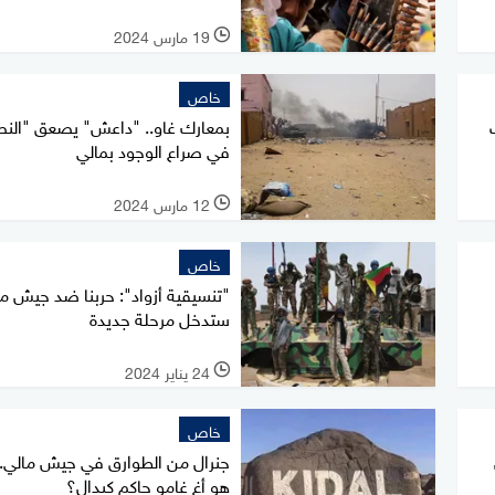
19 مارس 2024
l
خاص
بمعارك غاو.. "داعش" يصعق "النص
في صراع الوجود بمالي
12 مارس 2024
l
خاص
"تنسيقية أزواد": حربنا ضد جيش م
ستدخل مرحلة جديدة
24 يناير 2024
l
خاص
جنرال من الطوارق في جيش مالي.
هو أغ غامو حاكم كيدال؟