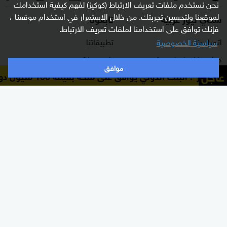
نحن نستخدم ملفات تعريف الارتباط (كوكيز) لفهم كيفية استخدامك
لموقعنا ولتحسين تجربتك. من خلال الاستمرار في استخدام موقعنا ،
سكاي نيوز عربية
تابعونا
فإنك توافق على استخدامنا لملفات تعريف الارتباط.
اتصل بنا
تطبيقاتنا
سياسية الخصوصية
حول سكاي نيوز عربية
راديو مباشر
موافق
عاجل
"رويترز": البنك الدولي يوافق على منحة بقيمة 100 مليون دولار لتحديث القطاع المالي في سوريا
برنامج التدريب
ترددات القناة
الشروط والأحكام
البث المباشر
سياسة الخصوصية
دليل البث
وظائف شاغرة
أعلن معنا
شاركنا برأيك
الأقسام
برامجنا
شرق أوسط
غرفة الأخبار