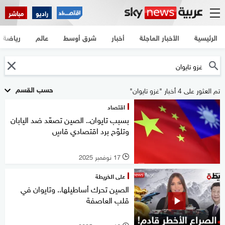
راديو
مباشر
الرئيسية
الأخبار العاجلة
أخبار
شرق أوسط
عالم
رياضة
حسب القسم
تم العثور على 4 أخبار "غزو تايوان"
اقتصاد
بسبب تايوان.. الصين تصعّد ضد اليابان
وتلوّح برد اقتصادي قاسٍ
17 نوفمبر 2025
l
على الخريطة
الصين تحرك أساطيلها.. وتايوان في
قلب العاصفة