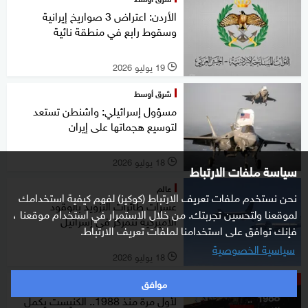
الأردن: اعتراض 3 صواريخ إيرانية
وسقوط رابع في منطقة نائية
19 يوليو 2026
l
شرق أوسط
مسؤول إسرائيلي: واشنطن تستعد
لتوسيع هجماتها على إيران
18 يوليو 2026
l
سياسة ملفات الارتباط
عالم
نحن نستخدم ملفات تعريف الارتباط (كوكيز) لفهم كيفية استخدامك
عشرات طائرات التزويد بالوقود
لموقعنا ولتحسين تجربتك. من خلال الاستمرار في استخدام موقعنا ،
الأميركية تتمركز في إسرائيل
فإنك توافق على استخدامنا لملفات تعريف الارتباط.
سياسية الخصوصية
18 يوليو 2026
l
موافق
ستوديوone مع فضيلة
لأول مرة منذ 1988.. الكنيست يكمل