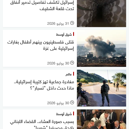
إسرائيل تكشف تفاصيل تدمير أنفاق
تحت قلعة الشقيف
31 يوليو 2026
l
شرق أوسط
قتلى فلسطينيون بينهم أطفال بغارات
إسرائيلية على غزة
30 يوليو 2026
l
عالم
مغادرة جماعية تهز كتيبة إسرائيلية..
ماذا حدث داخل "تسبار"؟
30 يوليو 2026
l
شرق أوسط
بسبب صورة العشاء.. القضاء اللبناني
يلاحق مصرفيا "شهيرا"