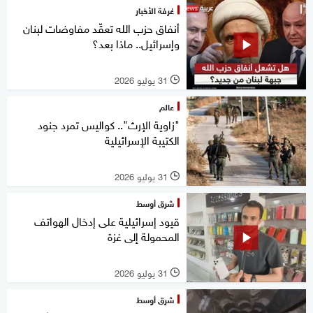
غرفة الأخبار
أنفاق حزب الله تعقّد مفاوضات لبنان
وإسرائيل.. ماذا بعد؟
31 يوليو 2026
l
عالم
"زاوية الإرث".. كواليس تمرد جنود
الكتيبة الإسرائيلية
31 يوليو 2026
l
شرق أوسط
قيود إسرائيلية على إدخال الهواتف
المحمولة إلى غزة
31 يوليو 2026
l
شرق أوسط