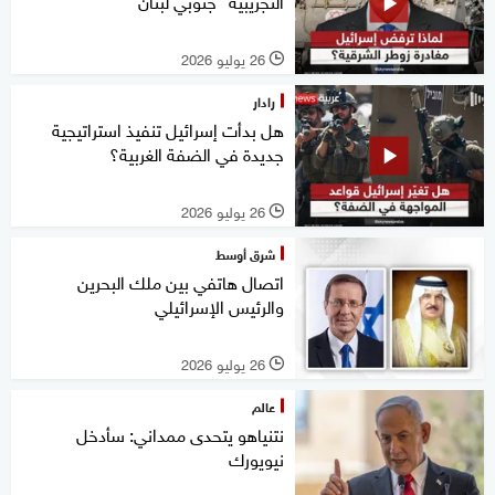
التجريبية" جنوبي لبنان
26 يوليو 2026
l
رادار
هل بدأت إسرائيل تنفيذ استراتيجية
جديدة في الضفة الغربية؟
26 يوليو 2026
l
شرق أوسط
اتصال هاتفي بين ملك البحرين
والرئيس الإسرائيلي
26 يوليو 2026
l
عالم
نتنياهو يتحدى ممداني: سأدخل
نيويورك