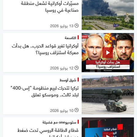
مسيّرات أوكرانية تشعل منطقة
صناعية في روسيا
13 يوليو 2026
l
التاسعة
أوكرانيا تغير قواعد الحرب.. هل بدأت
معركة استنزاف روسيا؟
12 يوليو 2026
l
شرق أوسط
تركيا تتحرك لبيع منظومة "إس-400"
لبلد ثالث.. وموسكو تعلق
10 يوليو 2026
l
ستوديوone مع فضيلة
قطاع الطاقة الروسي تحت ضغط
مسيرات أوكرانيا