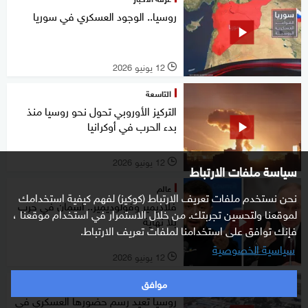
روسيا.. الوجود العسكري في سوريا
12 يونيو 2026
l
التاسعة
التركيز الأوروبي تحول نحو روسيا منذ
بدء الحرب في أوكرانيا
12 يونيو 2026
l
سياسة ملفات الارتباط
عالم
نحن نستخدم ملفات تعريف الارتباط (كوكيز) لفهم كيفية استخدامك
فلاديمير وفولوديمير.. اسمان في حرب
لموقعنا ولتحسين تجربتك. من خلال الاستمرار في استخدام موقعنا ،
بلا نهاية
فإنك توافق على استخدامنا لملفات تعريف الارتباط.
سياسية الخصوصية
12 يونيو 2026
l
موافق
الظهيرة
روسيا تعيد رسم حضورها العسكري في