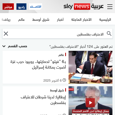
راديو
مباشر
الرئيسية
الأخبار العاجلة
أخبار
شرق أوسط
عالم
رياضة
حسب القسم
تم العثور على 124 أخبار "الاعتراف بفلسطين"
عالم
بـ6 "فيتو" لحمايتها.. روبيو: حرب غزة
أضرت بمكانة إسرائيل
6 أكتوبر 2025
l
شرق أوسط
إيطاليا: لدينا شرطان للاعتراف
بفلسطين