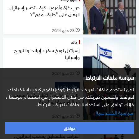
حرب غزة وأوروبا.. كيف تخسر إسرائيل
الرهان على "حليف مهم"؟
23 مايو 2024
l
عالم
إسرائيل توبخ سفراء إيرلندا والنرويج
وإسبانيا
23 مايو 2024
l
سياسة ملفات الارتباط
تقارير مصورة
نحن نستخدم ملفات تعريف الارتباط (كوكيز) لفهم كيفية استخدامك
الاعتراف بالدولة الفلسطينية يسبب
لموقعنا ولتحسين تجربتك. من خلال الاستمرار في استخدام موقعنا ،
أزمة أوروبية إسرائيلية
فإنك توافق على استخدامنا لملفات تعريف الارتباط.
سياسية الخصوصية
23 مايو 2024
l
موافق
أخبار اليوم
اعتراف بفلسطين يغضب إسرائيل..