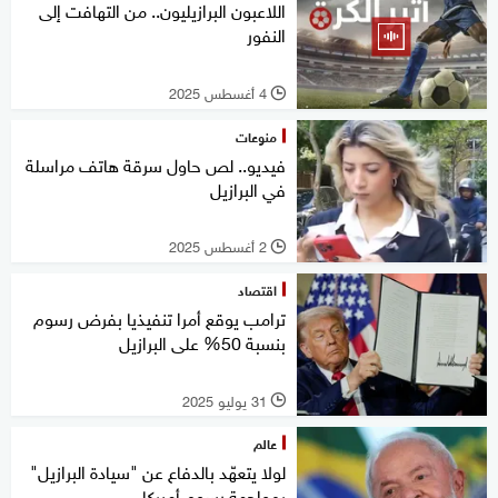
اللاعبون البرازيليون.. من التهافت إلى
النفور
4 أغسطس 2025
l
منوعات
فيديو.. لص حاول سرقة هاتف مراسلة
في البرازيل
2 أغسطس 2025
l
اقتصاد
ترامب يوقع أمرا تنفيذيا بفرض رسوم
بنسبة 50% على البرازيل
31 يوليو 2025
l
عالم
لولا يتعهّد بالدفاع عن "سيادة البرازيل"
بمواجهة رسوم أميركا