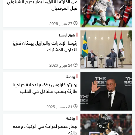
من الكارثة للتألق.. نيمار يحرج أنشيلوتي
قبل المونديال
27 فبراير 2026
l
شرق أوسط
رئيسا الإمارات والبرازيل يبحثان تعزيز
التعاون المشترك
24 فبراير 2026
l
رياضة
روبرتو كارلوس يخضع لعملية جراحية
طارئة بسبب مشاكل في القلب
31 ديسمبر 2025
l
رياضة
نيمار خضع لجراحة في الركبة.. وهذه
حالته