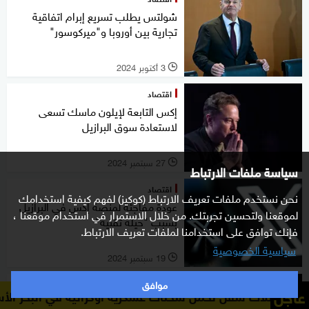
شولتس يطلب تسريع إبرام اتفاقية
تجارية بين أوروبا و"ميركوسور"
3 أكتوبر 2024
l
اقتصاد
إكس التابعة لإيلون ماسك تسعى
لاستعادة سوق البرازيل
27 سبتمبر 2024
l
سياسة ملفات الارتباط
اقتصاد
نحن نستخدم ملفات تعريف الارتباط (كوكيز) لفهم كيفية استخدامك
عودة مفاجئة لمنصة إكس في البرازيل
لموقعنا ولتحسين تجربتك. من خلال الاستمرار في استخدام موقعنا ،
بسبب "حيلة تقنية"
فإنك توافق على استخدامنا لملفات تعريف الارتباط.
سياسية الخصوصية
19 سبتمبر 2024
l
موافق
منوعات
عاجل
تحمل شحنات عسكرية أوكرانية في البحر الأسود
الدفاع الرو
القضاء البرازيلي يعاقب ماسك.. 3