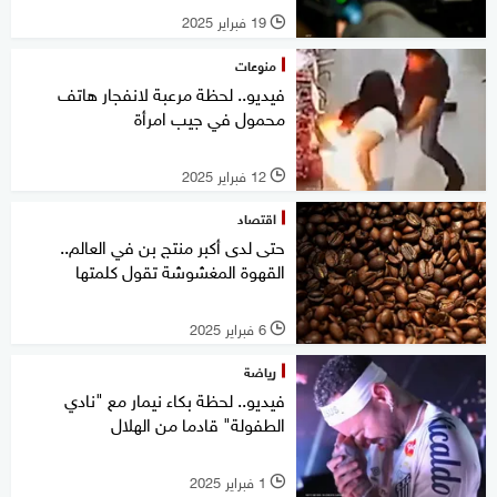
19 فبراير 2025
l
منوعات
فيديو.. لحظة مرعبة لانفجار هاتف
محمول في جيب امرأة
12 فبراير 2025
l
اقتصاد
حتى لدى أكبر منتج بن في العالم..
القهوة المغشوشة تقول كلمتها
6 فبراير 2025
l
رياضة
فيديو.. لحظة بكاء نيمار مع "نادي
الطفولة" قادما من الهلال
1 فبراير 2025
l