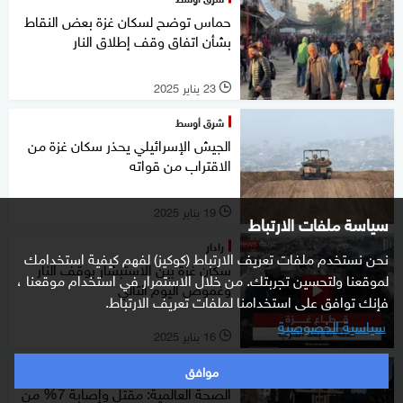
حماس توضح لسكان غزة بعض النقاط
بشأن اتفاق وقف إطلاق النار
23 يناير 2025
l
شرق أوسط
الجيش الإسرائيلي يحذر سكان غزة من
الاقتراب من قواته
19 يناير 2025
l
سياسة ملفات الارتباط
رادار
نحن نستخدم ملفات تعريف الارتباط (كوكيز) لفهم كيفية استخدامك
سكان غزة بين الاستبشار بوقف النار
لموقعنا ولتحسين تجربتك. من خلال الاستمرار في استخدام موقعنا ،
وغموض اليوم التالي
فإنك توافق على استخدامنا لملفات تعريف الارتباط.
سياسية الخصوصية
16 يناير 2025
l
موافق
شرق أوسط
الصحة العالمية: مقتل وإصابة 7% من