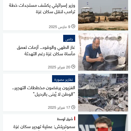
وزير إسرائيلي يكشف مستجدات خطة
ترامب لنقل سكان غزة
9 مارس 2025
l
خاص
غاز الطهي والوقود.. أزمات تعمق
مأساة سكان غزة رغم التهدئة
20 فبراير 2025
l
تقارير مصورة
الغزيون يرفضون مخططات التهجير..
"الوطن لا يُبنى بالرحيل"
17 فبراير 2025
l
شرق أوسط
سموتريتش: عملية تهجير سكان غزة