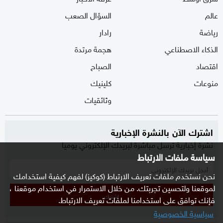
عالم
السؤال الصعب
رياضة
رادار
الذكاء الاصطناعي
هجمة مرتدة
اقتصاد
الصباح
منوعات
كلينيك
وثائقيات
اشترك الآن بالنشرة الإخبارية
نشرة إخبارية ترسل مباشرة لبريدك الإلكتروني يوميا
سياسة ملفات الارتباط
نحن نستخدم ملفات تعريف الارتباط (كوكيز) لفهم كيفية استخدامك
لموقعنا ولتحسين تجربتك. من خلال الاستمرار في استخدام موقعنا ،
إشترك
فإنك توافق على استخدامنا لملفات تعريف الارتباط.
سياسية الخصوصية