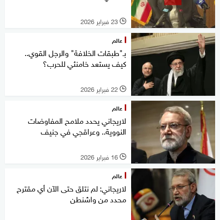
23 فبراير 2026
l
عالم
بـ"طبقات الخلافة" والرجل القوي..
كيف يستعد خامنئي للحرب؟
22 فبراير 2026
l
عالم
لاريجاني يحدد ملامح المفاوضات
النووية.. وعراقجي في جنيف
16 فبراير 2026
l
عالم
لاريجاني: لم نتلق حتى الآن أي مقترح
محدد من واشنطن