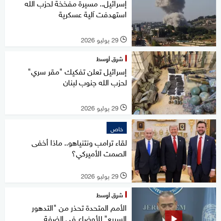
إسرائيل.. مسيرة مفخخة لحزب الله
استهدفت آلية عسكرية
29 يوليو 2026
l
شرق أوسط
إسرائيل تعلن تفكيك "مقر سري"
لحزب الله جنوب لبنان
29 يوليو 2026
l
خاص
لقاء ترامب ونتنياهو.. ماذا أخفى
الصمت الأميركي؟
29 يوليو 2026
l
شرق أوسط
الأمم المتحدة تحذر من "التدهور
السريع" للأوضاع في الضفة