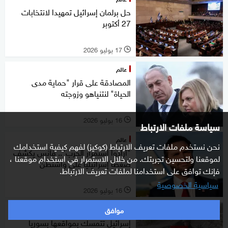
حل برلمان إسرائيل تمهيدا لانتخابات
27 أكتوبر
17 يوليو 2026
l
عالم
المصادقة على قرار "حماية مدى
الحياة" لنتنياهو وزوجته
16 يوليو 2026
l
سياسة ملفات الارتباط
عالم
نحن نستخدم ملفات تعريف الارتباط (كوكيز) لفهم كيفية استخدامك
"أرادوا استمرار الحرب".. فانس يكشف
لموقعنا ولتحسين تجربتك. من خلال الاستمرار في استخدام موقعنا ،
ضغطا إسرائيليا على واشنطن
فإنك توافق على استخدامنا لملفات تعريف الارتباط.
سياسية الخصوصية
16 يوليو 2026
l
موافق
شرق أوسط
إسرائيل تتمسك بمواقعها بسوريا