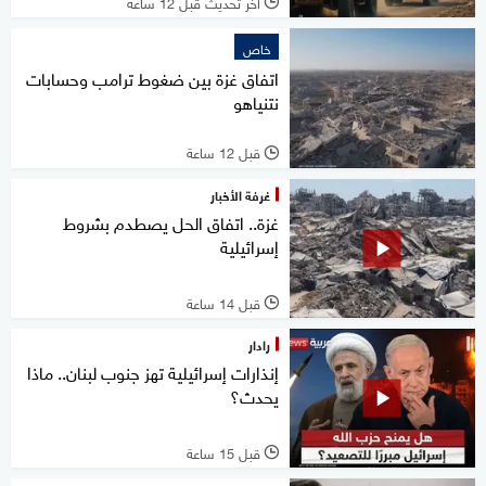
آخر تحديث قبل 12 ساعة
l
خاص
اتفاق غزة بين ضغوط ترامب وحسابات
نتنياهو
قبل 12 ساعة
l
غرفة الأخبار
غزة.. اتفاق الحل يصطدم بشروط
إسرائيلية
قبل 14 ساعة
l
رادار
إنذارات إسرائيلية تهز جنوب لبنان.. ماذا
يحدث؟
قبل 15 ساعة
l