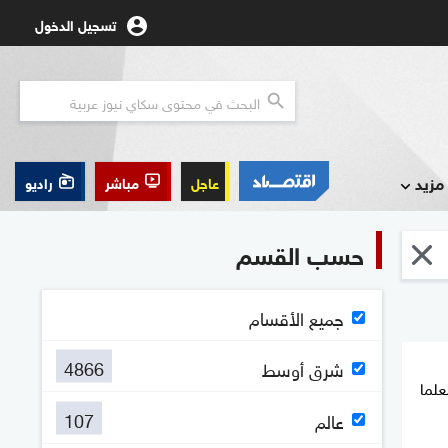
تسجيل الدخول
مزيد
عاجل
مباشر
راديو
حسب القسم
جميع الأقسام
4866
شرق أوسط
علما
107
عالم