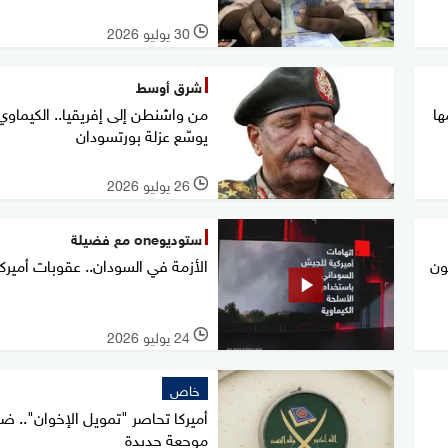
30 يوليو 2026
l
شرق أوسط
ها
من واشنطن إلى إفريقيا.. الكيماوي
يوسّع عزلة بورتسودان
26 يوليو 2026
l
ستوديوone مع فضيلة
ا يقتلون
الأزمة في السودان.. عقوبات أميرك
24 يوليو 2026
l
خاص
أميركا تحاصر "تمويل الإخوان".. ضر
موجعة جديدة