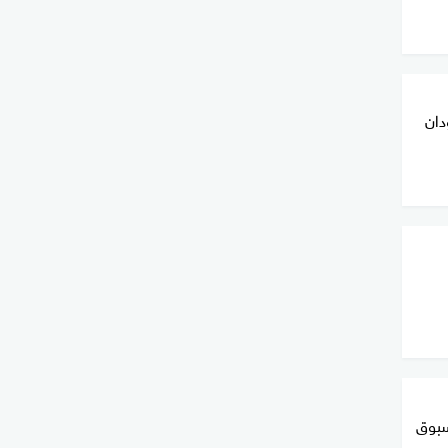
دان
سبوق