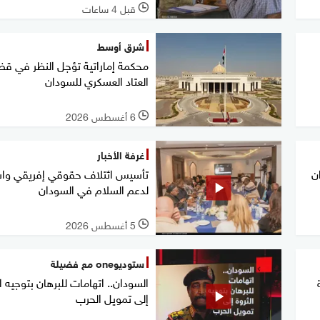
قبل 4 ساعات
l
شرق أوسط
محكمة إماراتية تؤجل النظر في قض
العتاد العسكري للسودان
6 أغسطس 2026
l
غرفة الأخبار
ن
تأسيس ائتلاف حقوقي إفريقي وا
لدعم السلام في السودان
5 أغسطس 2026
l
ستوديوone مع فضيلة
السودان.. اتهامات للبرهان بتوجيه ال
إلى تمويل الحرب