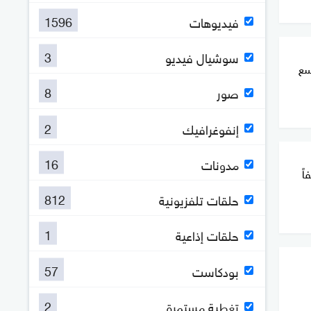
1596
فيديوهات
3
سوشيال فيديو
سع
8
صور
2
إنفوغرافيك
16
مدونات
اً
812
حلقات تلفزيونية
1
حلقات إذاعية
57
بودكاست
2
تغطية مستمرة