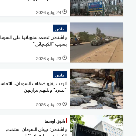
24 يوليو 2026
l
خاص
واشنطن تصعد عقوباتها على السودا
بسبب "الكيميائي"
23 يوليو 2026
l
خاص
الرعب يغزو ضفاف السودان.. التماس
"تتمرد" وتلتهم مزارعين
23 يوليو 2026
l
شرق أوسط
واشنطن: جيش السودان استخدم
الكيماوي وعليه الامتثال