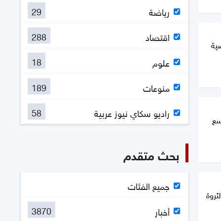
29
رياضة
288
اقتصاد
ية
18
علوم
189
منوعات
58
راديو سكاي نيوز عربية
سع
بحث متقدم
جميع الفئات
ثروة
3870
أخبار