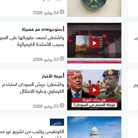
24 يوليو 2026
l
ستوديوone مع فضيلة
واشنطن تصعد عقوباتها على السو
ن
بسبب الأسلحة الكيميائية
23 يوليو 2026
l
غرفة الأخبار
واشنطن: جيش السودان استخدم
يح
الكيماوي وعليه الامتثال
23 يوليو 2026
l
خاص
الكونغرس يقترب من تشريع غير م
بشأن حرب السودان