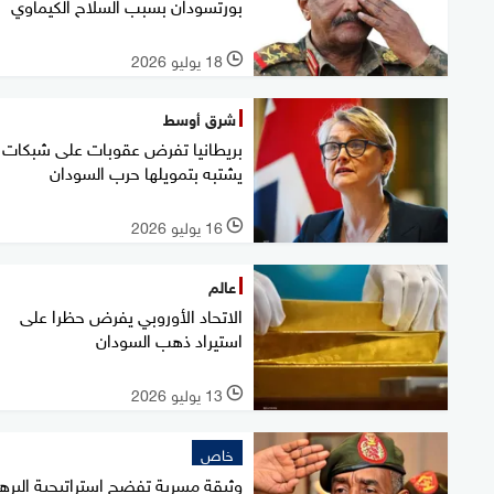
بورتسودان بسبب السلاح الكيماوي
18 يوليو 2026
l
شرق أوسط
بريطانيا تفرض عقوبات على شبكات
يشتبه بتمويلها حرب السودان
16 يوليو 2026
l
عالم
الاتحاد الأوروبي يفرض حظرا على
استيراد ذهب السودان
13 يوليو 2026
l
خاص
وثيقة مسربة تفضح استراتيجية البره