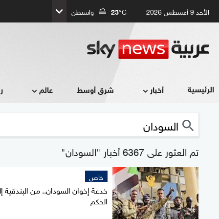
الأحد 9 أغسطس 2026
°C
23
واشنطن
الرئيسية
أخبار
شرق أوسط
عالم
ر
تم العثور على 6367 أخبار "السودان"
خاص
خدعة إخوان السودان.. من البندقية إ
الحكم