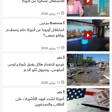
للاستقلال عسكريا عن أميركا
17 يوليو 2026
l
Business مع لبنى
استقلال أوروبا عن أميركا حلم يصطدم
بواقع صعب؟
17 يوليو 2026
l
عالم
فيديو لانفجار هائل يغرق شوارع لوس
أنجلوس.. وسيول تثير الذعر
17 يوليو 2026
l
عالم
أميركا تشدد قيود التأشيرات على
الطلاب والصحفيين