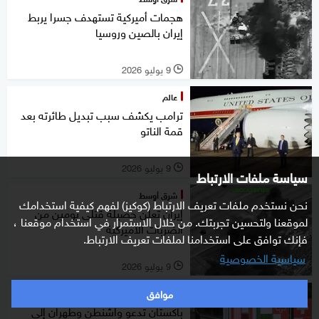
هجمات أميركية تستهدف جسرا يربط
إيران بالصين وروسيا
9 يوليو 2026
l
عالم
ترامب يكشف سبب تبديل طائرته بعد
قمة الناتو
9 يوليو 2026
l
سياسة ملفات الارتباط
شرق أوسط
نحن نستخدم ملفات تعريف الارتباط (كوكيز) لفهم كيفية استخدامك
إيران تعلن حصيلة قتلى يومين من
لموقعنا ولتحسين تجربتك. من خلال الاستمرار في استخدام موقعنا ،
الضربات الأميركية
فإنك توافق على استخدامنا لملفات تعريف الارتباط.
سياسية الخصوصية
9 يوليو 2026
l
موافق
شرق أوسط
باكستان تدعو واشنطن وطهران إلى