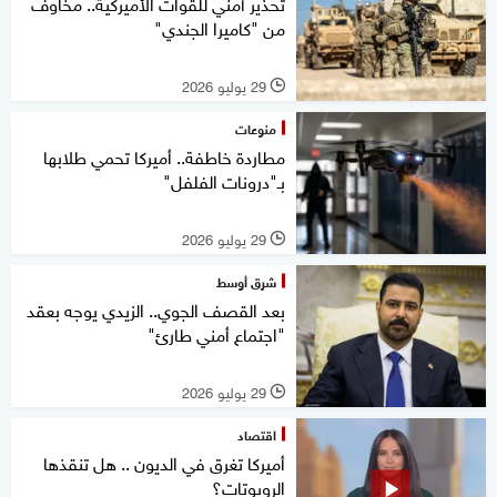
تحذير أمني للقوات الأميركية.. مخاوف
من "كاميرا الجندي"
29 يوليو 2026
l
منوعات
مطاردة خاطفة.. أميركا تحمي طلابها
بـ"درونات الفلفل"
29 يوليو 2026
l
شرق أوسط
بعد القصف الجوي.. الزيدي يوجه بعقد
"اجتماع أمني طارئ"
29 يوليو 2026
l
اقتصاد
أميركا تغرق في الديون .. هل تنقذها
الروبوتات؟