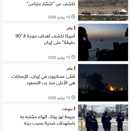
تكشف عن "انتشار متزامن"
15 يوليو 2026
l
عالم
أميركا تكشف أهداف موجة الـ"90
دقيقة" على إيران
15 يوليو 2026
l
عالم
قتلى عسكريون في إيران.. الإصابات
هي الأعلى منذ بدء التصعيد
15 يوليو 2026
l
منوعات
جريمة تهز يوتا.. اتهام مشتبه به
باستهداف ضحية بسبب دينه