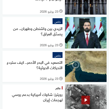
23 يوليو 2026
l
خاص
الزيدي بين واشنطن وطهران.. من
يصدّق العراق؟
23 يوليو 2026
l
خاص
التصعيد في البحر الأحمر.. كيف ستردع
التحركات الحوثية؟
23 يوليو 2026
l
عالم
رويترز: شكوك أميركية بدعم روسي
لهجمات إيران