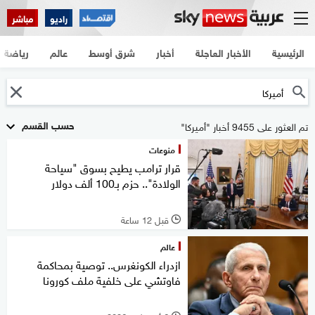
راديو
مباشر
الرئيسية
الأخبار العاجلة
أخبار
شرق أوسط
عالم
رياضة
حسب القسم
تم العثور على 9455 أخبار "أميركا"
منوعات
قرار ترامب يطيح بسوق "سياحة
الولادة".. حزم بـ100 ألف دولار
قبل 12 ساعة
l
عالم
ازدراء الكونغرس.. توصية بمحاكمة
فاوتشي على خلفية ملف كورونا