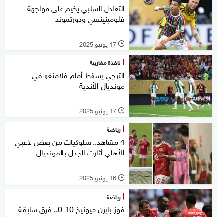
التعادل السلبي يخيم على مواجهة
فلومينينسي ودورتموند
17 يونيو 2025
l
نافذة مغاربية
الترجي يسقط أمام فلامنغو في
مونديال الأندية
17 يونيو 2025
l
رياضة
4 مشاهد.. سلوكيات من بعض لاعبي
الأهلي أثارت الجدل بالمونديال
16 يونيو 2025
l
رياضة
فوز بايرن ميونيخ 10-0.. فرق سابقة