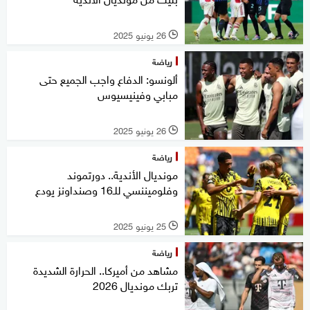
26 يونيو 2025
l
رياضة
ألونسو: الدفاع واجب الجميع حتى
مبابي وفينيسيوس
26 يونيو 2025
l
رياضة
مونديال الأندية.. دورتموند
وفلوميننسي للـ16 وصنداونز يودع
25 يونيو 2025
l
رياضة
مشاهد من أميركا.. الحرارة الشديدة
تربك مونديال 2026