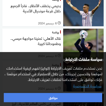
رحيمي يخطف الأنظار.. فاجأ الجميع
خلال قرعة مونديال الأندية
6 ديسمبر 2024
l
رياضة
قائد الأهلي: تمنينا مواجهة ميسي..
وطموحاتنا كبيرة
6 ديسمبر 2024
l
سياسة ملفات الارتباط
رياضة
نحن نستخدم ملفات تعريف الارتباط (كوكيز) لفهم كيفية استخدامك
"الفيفا" يبحث تعديل موعد لقاء
لموقعنا ولتحسين تجربتك. من خلال الاستمرار في استخدام موقعنا ،
الأهلي وإنتر ميامي
فإنك توافق على استخدامنا لملفات تعريف الارتباط.
سياسية الخصوصية
6 ديسمبر 2024
l
موافق
رياضة
العرب في كأس العالم للأندية.. أبرز