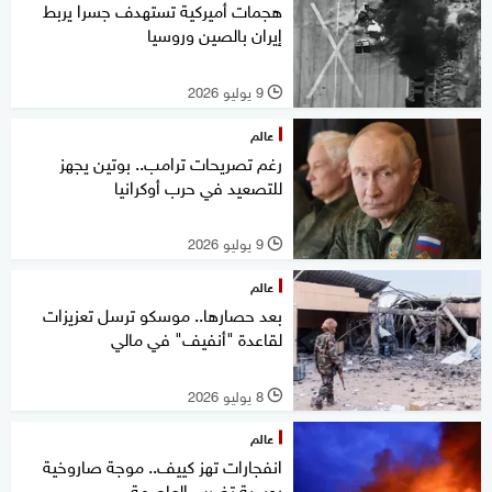
هجمات أميركية تستهدف جسرا يربط
إيران بالصين وروسيا
9 يوليو 2026
l
عالم
رغم تصريحات ترامب.. بوتين يجهز
للتصعيد في حرب أوكرانيا
9 يوليو 2026
l
عالم
بعد حصارها.. ‏موسكو ترسل تعزيزات
لقاعدة "أنفيف" في مالي
8 يوليو 2026
l
عالم
انفجارات تهز كييف.. موجة صاروخية
روسية تضرب العاصمة