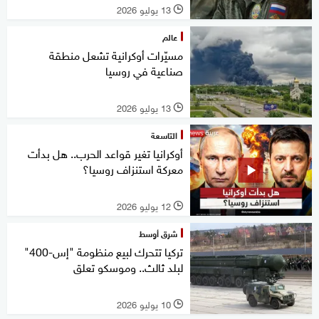
13 يوليو 2026
l
عالم
مسيّرات أوكرانية تشعل منطقة
صناعية في روسيا
13 يوليو 2026
l
التاسعة
أوكرانيا تغير قواعد الحرب.. هل بدأت
معركة استنزاف روسيا؟
12 يوليو 2026
l
شرق أوسط
تركيا تتحرك لبيع منظومة "إس-400"
لبلد ثالث.. وموسكو تعلق
10 يوليو 2026
l