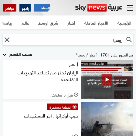
راديو
مباشر
الرئيسية
الأخبار العاجلة
أخبار
شرق أوسط
عالم
رياضة
حسب القسم
تم العثور على 11701 أخبار "روسيا"
عالم
اليابان تحذر من تصاعد التهديدات
الإقليمية
قبل 5 ساعات
l
تغطية مستمرة
حرب أوكرانيا.. آخر المستجدات