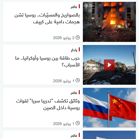
عالم
بالصواريخ والمسيّرات.. روسيا تشن
هجمات دامية على كييف
2 يوليو 2026
l
رادار
حرب طاقة بين روسيا وأوكرانيا.. ما
الأسباب؟
1 يوليو 2026
l
عالم
وثائق تكشف "تدريبا سريا" لقوات
روسية داخل الصين
1 يوليو 2026
l
عالم