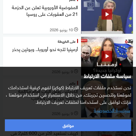
المفوضية الأوروبية تعلن عن الحزمة
21 من العقوبات على روسيا
10 يونيو 2026
l
على الخريطة
أرمينيا تتجه نحو أوروبا.. وبوتين يحذر
9 يونيو 2026
l
سياسة ملفات الارتباط
عالم
نحن نستخدم ملفات تعريف الارتباط (كوكيز) لفهم كيفية استخدامك
الكرملين يغلق الباب أمام مكالمة
لموقعنا ولتحسين تجربتك. من خلال الاستمرار في استخدام موقعنا ،
مرتقبة بين بوتين وترامب
فإنك توافق على استخدامنا لملفات تعريف الارتباط.
سياسية الخصوصية
9 يونيو 2026
l
موافق
غرفة الأخبار
كييف تستعيد أكثر من 600 كلم2 في