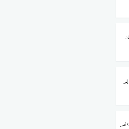
ان
إلى
بكأس