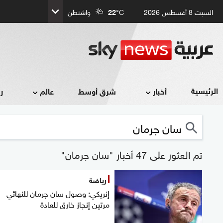
السبت 8 أغسطس 2026
°C
22
واشنطن
الرئيسية
أخبار
شرق أوسط
عالم
ر
تم العثور على 47 أخبار "سان جرمان"
رياضة
إنريكي: وصول سان جرمان للنهائي
مرتين إنجاز خارق للعادة