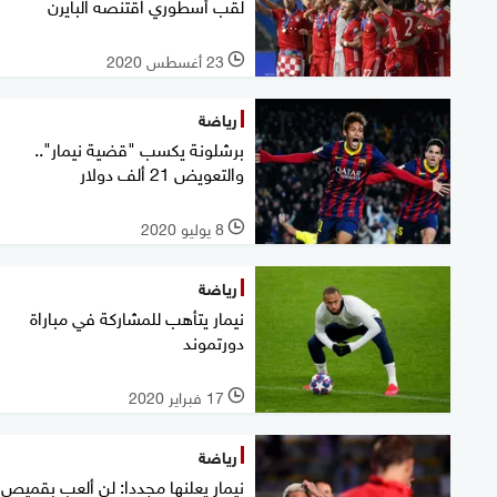
لقب أسطوري اقتنصه البايرن
23 أغسطس 2020
l
رياضة
برشلونة يكسب "قضية نيمار"..
والتعويض 21 ألف دولار
8 يوليو 2020
l
رياضة
نيمار يتأهب للمشاركة في مباراة
دورتموند
17 فبراير 2020
l
رياضة
نيمار يعلنها مجددا: لن ألعب بقميص