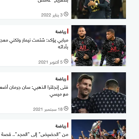
3 يناير 2022
l
رياضة
مبابي يؤكد: شتمت نيمار ولكني مع
بأدائه
5 أكتوبر 2021
l
رياضة
فتى إنجلترا الذهبي: سان جرمان أض
مع ميسي
18 سبتمبر 2021
l
رياضة
من "الحضيض" إلى "المجد".. قصة