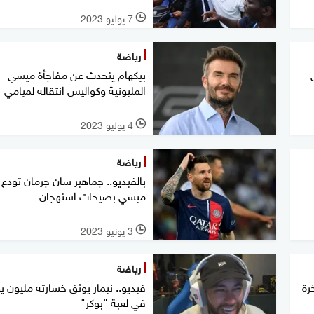
7 يوليو 2023
l
رياضة
ى
بيكهام يتحدث عن مفاجأة ميسي
المليونية وكواليس انتقاله لميامي
4 يوليو 2023
l
رياضة
بالفيديو.. جماهير سان جرمان تودع
ميسي بصيحات استهجان
3 يونيو 2023
l
رياضة
رة
فيديو.. نيمار يوثق خسارته مليون ي
في لعبة "بوكر"