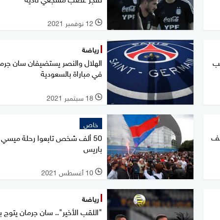
12 نوفمبر 2021
l
رياضة
جب
الهلال والنصر يستضيفان سان جرم
في مباراة بالسعودية
18 سبتمبر 2021
l
خاص
عف
50 ألف شخص تابعوا رحلة ميسي 
باريس
10 أغسطس 2021
l
رياضة
"اللقب الأخير".. سان جرمان يتوج 