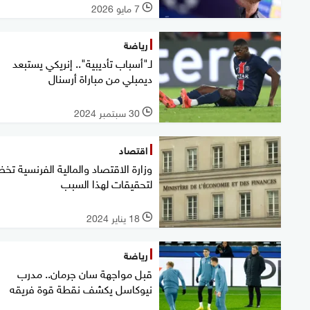
7 مايو 2026
l
رياضة
لـ"أسباب تأديبية".. إنريكي يستبعد
ديمبلي من مباراة أرسنال
30 سبتمبر 2024
l
اقتصاد
وزارة الاقتصاد والمالية الفرنسية تخ
لتحقيقات لهذا السبب
18 يناير 2024
l
رياضة
قبل مواجهة سان جرمان.. مدرب
نيوكاسل يكشف نقطة قوة فريقه