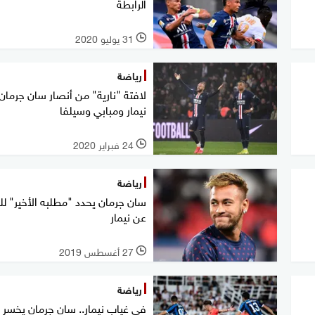
الرابطة
31 يوليو 2020
l
رياضة
لافتة "نارية" من أنصار سان جرما
نيمار ومبابي وسيلفا
24 فبراير 2020
l
رياضة
سان جرمان يحدد "مطلبه الأخير" لل
عن نيمار
27 أغسطس 2019
l
رياضة
في غياب نيمار.. سان جرمان يخسر 