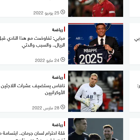
25 يونيو 2022
l
رياضة
بي
مبابي: تفاوضت مع هذا النادي قب
الريال.. والسبب والدتي
24 مايو 2022
l
رياضة
:
نافاس يستضيف عشرات اللاجئين
الأوكرانيين
28 مارس 2022
l
رياضة
قلة احترام لسان جرمان.. ابتسامة
تفجر غضب مشجعي ناديه