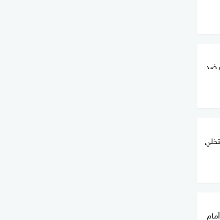
ن ضد
تخلي
أمام