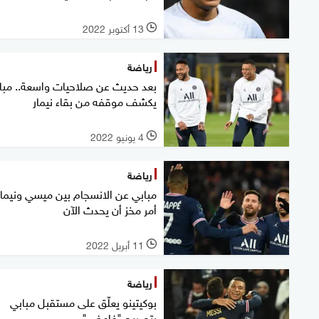
13 أكتوبر 2022
l
رياضة
بعد حديث عن صلاحيات واسعة.. مبا
يكشف موقفه من بقاء نيمار
4 يونيو 2022
l
رياضة
مبابي عن الانسجام بين ميسي ونيمار
أمر مخز أن يحدث الآن
11 أبريل 2022
l
رياضة
بوكيتينو يعلّق على مستقبل مبابي
بتصريح "غامض"