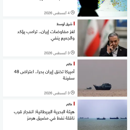
4 أغسطس 2026
l
شرق أوسط
لغز مفاوضات إيران.. ترامب يؤكد
والجميع ينفي
3 أغسطس 2026
l
عالم
أميركا تخنق إيران بحرا.. اعتراض 48
سفينة
3 أغسطس 2026
l
عالم
هيئة البحرية البريطانية: انفجار قرب
ناقلة نفط في مضيق هرمز