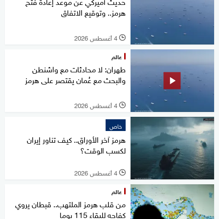
حديث أميركي عن موعد إعادة فتح
هرمز.. وتوقيع الاتفاق
4 أغسطس 2026
l
عالم
طهران: لا محادثات مع واشنطن
والبحث مع عُمان يقتصر على هرمز
4 أغسطس 2026
l
خاص
هرمز آخر الأوراق.. كيف تناور إيران
لكسب الوقت؟
4 أغسطس 2026
l
عالم
من قلب هرمز الملتهب.. قبطان يروي
كفاحه للبقاء 115 يوما