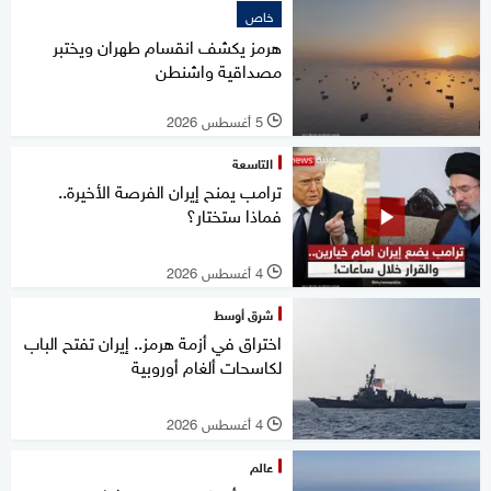
خاص
هرمز يكشف انقسام طهران ويختبر
مصداقية واشنطن
5 أغسطس 2026
l
التاسعة
ترامب يمنح إيران الفرصة الأخيرة..
فماذا ستختار؟
4 أغسطس 2026
l
شرق أوسط
اختراق في أزمة هرمز.. إيران تفتح الباب
لكاسحات ألغام أوروبية
4 أغسطس 2026
l
عالم