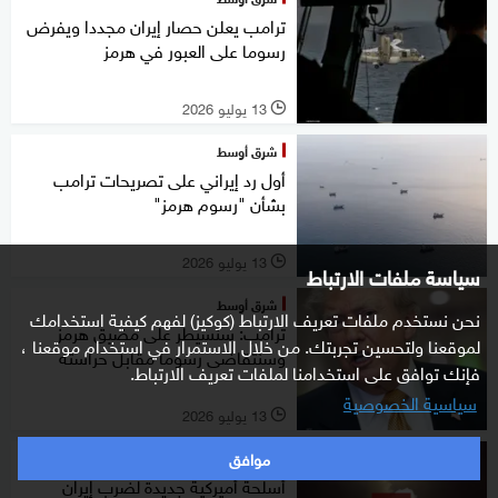
ترامب يعلن حصار إيران مجددا ويفرض
رسوما على العبور في هرمز
13 يوليو 2026
l
شرق أوسط
أول رد إيراني على تصريحات ترامب
بشأن "رسوم هرمز"
13 يوليو 2026
l
سياسة ملفات الارتباط
شرق أوسط
نحن نستخدم ملفات تعريف الارتباط (كوكيز) لفهم كيفية استخدامك
ترامب: سنسيطر على مضيق هرمز
لموقعنا ولتحسين تجربتك. من خلال الاستمرار في استخدام موقعنا ،
وسنتقاضى رسوما مقابل حراسته
فإنك توافق على استخدامنا لملفات تعريف الارتباط.
سياسية الخصوصية
13 يوليو 2026
l
موافق
الظهيرة
أسلحة أميركية جديدة لضرب إيران