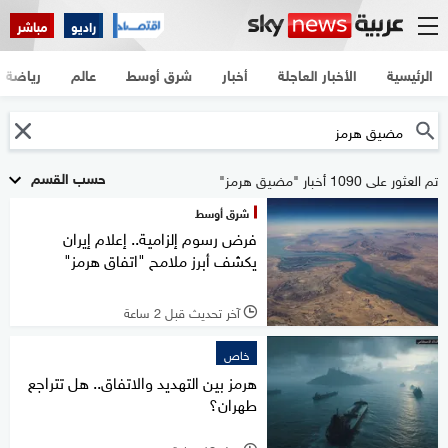
راديو
مباشر
الرئيسية
الأخبار العاجلة
أخبار
شرق أوسط
عالم
رياضة
حسب القسم
تم العثور على 1090 أخبار "مضيق هرمز"
شرق أوسط
فرض رسوم إلزامية.. إعلام إيران
يكشف أبرز ملامح "اتفاق هرمز"
آخر تحديث قبل 2 ساعة
l
خاص
هرمز بين التهديد والاتفاق.. هل تتراجع
طهران؟