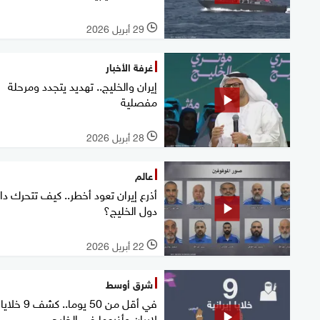
29 أبريل 2026
l
غرفة الأخبار
إيران والخليج.. تهديد يتجدد ومرحلة
مفصلية
28 أبريل 2026
l
عالم
أذرع إيران تعود أخطر.. كيف تتحرك د
دول الخليج؟
22 أبريل 2026
l
شرق أوسط
في أقل من 50 يوما.. كشف 9 خلايا
لإيران وأذرعها في الخليج