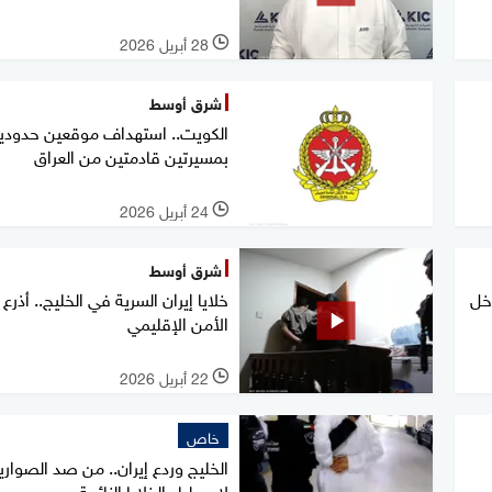
28 أبريل 2026
l
شرق أوسط
الكويت.. استهداف موقعين حدودي
بمسيرتين قادمتين من العراق
24 أبريل 2026
l
شرق أوسط
اخل
خلايا إيران السرية في الخليج.. أذرع 
الأمن الإقليمي
22 أبريل 2026
l
خاص
الخليج وردع إيران.. من صد الصواري
لاصطياد الخلايا النائمة