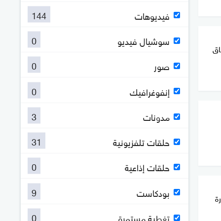
144
فيديوهات
0
سوشيال فيديو
اق
0
صور
0
إنفوغرافيك
3
مدونات
31
حلقات تلفزيونية
0
حلقات إذاعية
9
بودكاست
رة
0
تغطية مستمرة