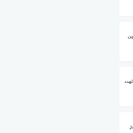
ين
تهدد
خ