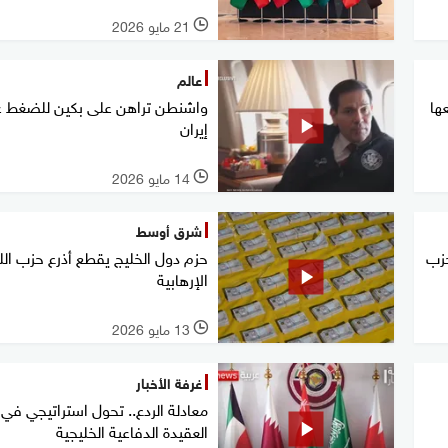
21 مايو 2026
l
عالم
ها
واشنطن تراهن على بكين للضغط 
إيران
14 مايو 2026
l
شرق أوسط
حزب
حزم دول الخليج يقطع أذرع حزب الل
الإرهابية
13 مايو 2026
l
غرفة الأخبار
معادلة الردع.. تحول استراتيجي في
العقيدة الدفاعية الخليجية