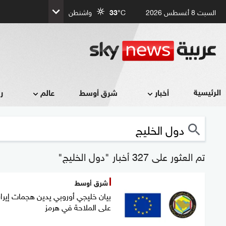
السبت 8 أغسطس 2026
°C
33
واشنطن
الرئيسية
أخبار
شرق أوسط
عالم
ر
تم العثور على 327 أخبار "دول الخليج"
شرق أوسط
بيان خليجي أوروبي يدين هجمات إيرا
على الملاحة في هرمز