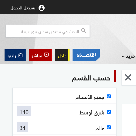
تسجيل الدخول
مزيد
عاجل
مباشر
راديو
حسب القسم
جميع الأقسام
140
شرق أوسط
34
عالم