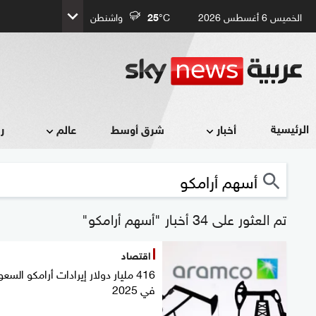
الخميس 6 أغسطس 2026
°C
25
واشنطن
الرئيسية
أخبار
شرق أوسط
عالم
ر
تم العثور على 34 أخبار "أسهم أرامكو"
اقتصاد
416 مليار دولار إيرادات أرامكو السع
في 2025