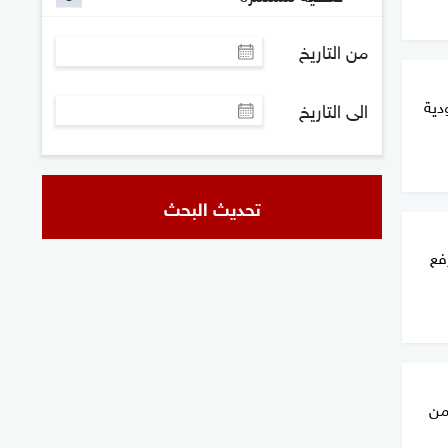
من التاريخ
ودية
الى التاريخ
تحديث البحث
فع
ات لشراء 10% من