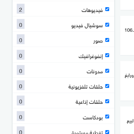
2
فيديوهات
0
سوشيال فيديو
حقيق أرباح بقيمة 106.25
0
صور
0
إنفوغرافيك
0
مدونات
رابغ
0
حلقات تلفزيونية
0
حلقات إذاعية
0
بودكاست
لبيع
0
تغطية مستمرة