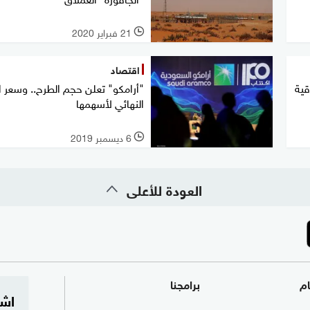
21 فبراير 2020
l
اقتصاد
قية
"أرامكو" تعلن حجم الطرح.. وسعر ا
النهائي لأسهمها
6 ديسمبر 2019
l
العودة للأعلى
ام
برامجنا
اشت