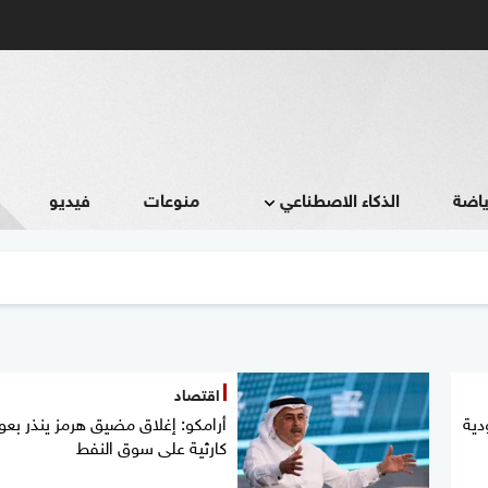
ياضة
الذكاء الاصطناعي
منوعات
فيديو
اقتصاد
ودية
أرامكو: إغلاق مضيق هرمز ينذر بع
كارثية على سوق النفط