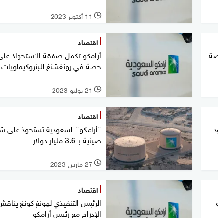
11 أكتوبر 2023
l
اقتصاد
صة
أرامكو تكمل صفقة الاستحواذ على
حصة في رونغشنغ للبتروكيماويات
21 يوليو 2023
l
اقتصاد
د
"أرامكو" السعودية تستحوذ على ش
صينية بـ 3.6 مليار دولار
27 مارس 2023
l
اقتصاد
الرئيس التنفيذي لهونغ كونغ يناقش
الإدراج مع رئيس أرامكو