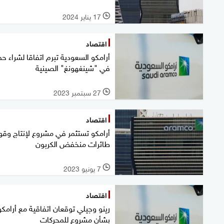
17 يناير 2024
l
اقتصاد
أرامكو السعودية تبرم اتفاقا لشراء ح
في "شينغهونغ" الصينية
27 سبتمبر 2023
l
اقتصاد
أرامكو تستثمر في مشروع لإنتاج وقو
طائرات منخفض الكربون
7 يونيو 2023
l
اقتصاد
رينو وجيلي توقعان اتفاقية مع أرامكو
بشأن مشروع للمحركات