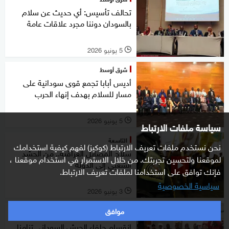
تحالف تأسيس: أي حديث عن سلام
بالسودان دوننا مجرد علاقات عامة
5 يونيو 2026
l
شرق أوسط
أديس أبابا تجمع قوى سودانية على
مسار للسلام بهدف إنهاء الحرب
5 يونيو 2026
l
سياسة ملفات الارتباط
التاسعة
نحن نستخدم ملفات تعريف الارتباط (كوكيز) لفهم كيفية استخدامك
سلاح الفصائل العراقية.. من الحشد
لموقعنا ولتحسين تجربتك. من خلال الاستمرار في استخدام موقعنا ،
الشعبي إلى الدولة
فإنك توافق على استخدامنا لملفات تعريف الارتباط.
سياسية الخصوصية
3 يونيو 2026
l
موافق
خاص
انقسام حلفاء الجيش السوداني تزامنا