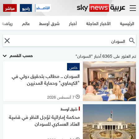
راديو
مباشر
الرئيسية
الأخبار العاجلة
أخبار
شرق أوسط
عالم
رياضة
حسب القسم
تم العثور على 6365 أخبار "السودان"
خاص
السودان .. مطالب بتحقيق دولي في
"الكيماوي" وحماية المدنيين
7 أغسطس 2026
l
شرق أوسط
محكمة إماراتية تؤجل النظر في قضية
العتاد العسكري للسودان