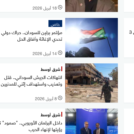
18 أبريل 2026
l
خاص
الصليب الأحمر: 11 ألف مفقود خلال 3
مؤتمر برلين للسودان.. حراك دولي 
تحدي الإغاثة وآفاق الحل
14 أبريل 2026
l
شرق أوسط
انتهاكات الجيش السوداني.. قتل
وتعذيب واستهداف إثني للمدنيين
8 أبريل 2026
l
شرق أوسط
داخل البرلمان الأوروبي.. "صمود"
رؤيتها لإنهاء الحرب