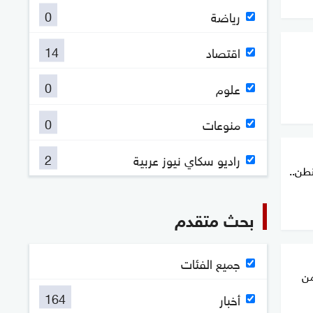
0
رياضة
14
اقتصاد
0
علوم
0
منوعات
2
راديو سكاي نيوز عربية
طن..
بحث متقدم
جميع الفئات
من
164
أخبار