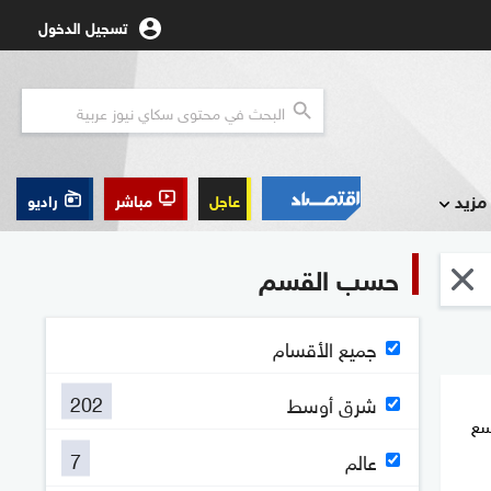
تسجيل الدخول
مزيد
عاجل
مباشر
راديو
حسب القسم
جميع الأقسام
202
شرق أوسط
سع
7
عالم