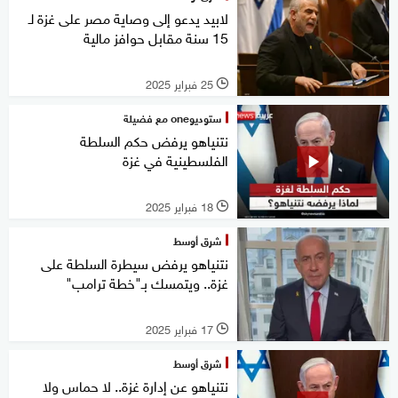
لابيد يدعو إلى وصاية مصر على غزة لـ
15 سنة مقابل حوافز مالية
25 فبراير 2025
l
ستوديوone مع فضيلة
نتنياهو يرفض حكم السلطة
الفلسطينية في غزة
18 فبراير 2025
l
شرق أوسط
نتنياهو يرفض سيطرة السلطة على
غزة.. ويتمسك بـ"خطة ترامب"
17 فبراير 2025
l
شرق أوسط
نتنياهو عن إدارة غزة.. لا حماس ولا