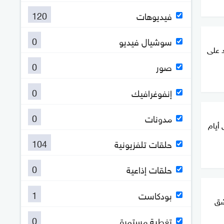
120
فيديوهات
0
سوشيال فيديو
د على
0
صور
0
إنفوغرافيك
0
مدونات
 أيام
104
حلقات تلفزيونية
0
حلقات إذاعية
1
بودكاست
شق
0
تغطية مستمرة