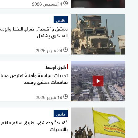
4 أغسطس 2026
l
خاص
دمشق و"قسد".. صراع النفط والإدم
العسكري يشتعل
24 فبراير 2026
l
شرق أوسط
تحديات سياسية وأمنية تعترض مسار
تفاهمات دمشق وقسد
19 فبراير 2026
l
خاص
"قسد" ودمشق.. طريق سلام ملغم
بالتحديات