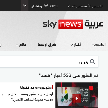
الخميس 6 أغسطس 2026
°C
30
واشنطن
الرئيسية
أخبار
شرق أوسط
عالم
ر
تم العثور على 526 أخبار "قسد"
ستوديوone مع فضيلة
أربيل بين دمشق وقسد.. هل ترسم
مرحلة جديدة للملف الكردي؟