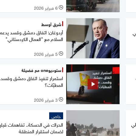
6 فبراير 2026
l
شرق أوسط
أردوغان: اتفاق دمشق وقسد يدعم
ي
السلام مع "العمال الكردستاني"
5 فبراير 2026
l
ستوديوone مع فضيلة
استمرار تنفيذ اتفاق دمشق وقسد..
المطبّات؟
3 فبراير 2026
l
خاص
لي
الحراك في الحسكة.. تفاهمات قبلي
لضمان استقرار المنطقة