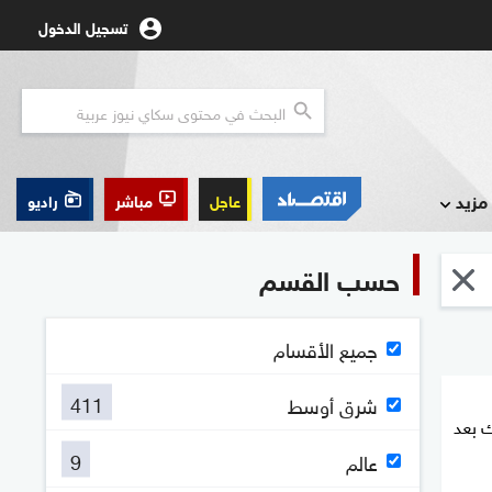
تسجيل الدخول
مزيد
عاجل
مباشر
راديو
حسب القسم
جميع الأقسام
411
شرق أوسط
 بعد
9
عالم